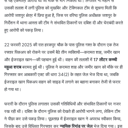
से यह एकमात्र आरोपी था जो मौके से भाग निकला था। लगातार नौ महीने से
उसकी तलाश में लगी पुलिस को मुखबिर और टेक्निकल टीम से सूचना मिली कि
आरोपी जशपुर क्षेत्र में छिपा हुआ है, जिस पर वरिष्ठ पुलिस अधीक्षक जशपुर के
निर्देशन में थाना आस्ता की टीम ने संभावित ठिकानों पर दबिश दी और घेराबंदी करते
हुए आरोपी को पकड़ लिया।
22 फरवरी 2025 की रात हरकपुर चौक के पास पुलिस गश्त के दौरान एक तेज
रफ्तार पिकअप को रोकने पर उसमें बैठे तीन व्यक्तियों—करामत शाह, जमीर खान
और ईजराइल खान—की पहचान हुई थी। वाहन की तलाशी में
17 लीटर कच्ची
महुआ शराब
बरामद हुई थी। पुलिस ने करामत शाह और जमीर खान को मौके पर ही
गिरफ्तार कर आबकारी एक्ट की धारा 34(2) के तहत जेल भेज दिया था, जबकि
ईजराइल खान पिकअप वाहन को साइड में लगाने का बहाना बनाकर तेजी से फरार
हो गया था।
फरारी के दौरान पुलिस लगातार उसकी गतिविधियों और संभावित ठिकानों पर नजर
रख रही थी। दबिश के दौरान पुलिस को देखते ही आरोपी भागने लगा, लेकिन टीम
ने पीछा कर उसे पकड़ लिया। पूछताछ में ईजराइल खान ने अपराध स्वीकार किया,
जिसके बाद उसे विधिवत गिरफ्तार कर
न्यायिक रिमांड पर जेल
भेज दिया गया। इस