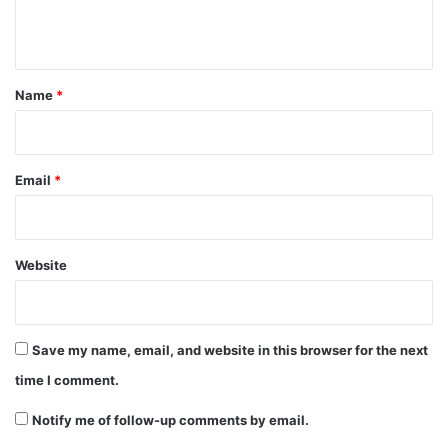
n
t
*
Name
*
Email
*
Website
Save my name, email, and website in this browser for the next
time I comment.
Notify me of follow-up comments by email.