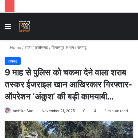
Menu
Se
Home
/
राज्य
/
छत्तीसगढ़
/
बिलासपुर संभाग
/
रायगढ़
रायगढ़
9 माह से पुलिस को चकमा देने वाला शराब
तस्कर ईजराइल खान आखिरकार गिरफ्तार-
ऑपरेशन ‘अंकुश’ की बड़ी कामयाबी…
Ambika Sao
November 21, 2025
0
4
1 minute read