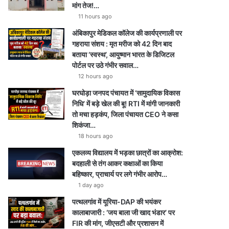
मांग तेज!…
11 hours ago
अंबिकापुर मेडिकल कॉलेज की कार्यप्रणाली पर
गहराया संशय : मृत मरीज को 42 दिन बाद
बताया ‘स्वस्थ’, आयुष्मान भारत के डिजिटल
पोर्टल पर उठे गंभीर सवाल…
12 hours ago
घरघोड़ा जनपद पंचायत में ‘सामुदायिक विकास
निधि’ में बड़े खेल की बू! RTI में मांगी जानकारी
तो मचा हड़कंप, जिला पंचायत CEO ने कसा
शिकंजा…
18 hours ago
एकलव्य विद्यालय में भड़का छात्रों का आक्रोश:
बदहाली से तंग आकर कक्षाओं का किया
बहिष्कार, प्राचार्य पर लगे गंभीर आरोप…
1 day ago
पत्थलगांव में यूरिया-DAP की भयंकर
कालाबाजारी : ‘जय बाला जी खाद भंडार’ पर
FIR की मांग, जीएसटी और प्रशासन में