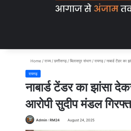
Home
/
राज्य
/
छत्तीसगढ़
/
बिलासपुर संभाग
/
रायगढ़
/
नाबार्ड टेंडर का
रायगढ़
नाबार्ड टेंडर का झांसा 
आरोपी सुदीप मंडल गिरफ्
Admin : RM24
August 24, 2025