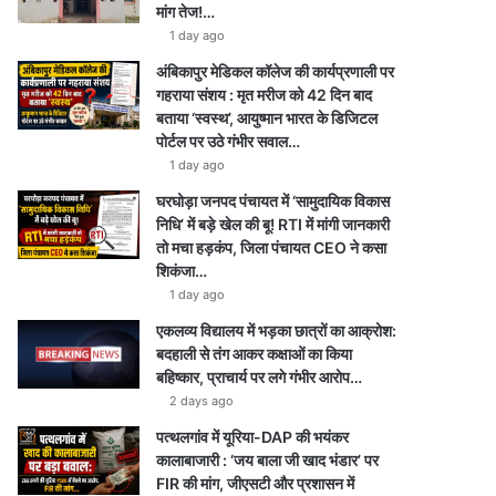
मांग तेज!…
1 day ago
अंबिकापुर मेडिकल कॉलेज की कार्यप्रणाली पर
गहराया संशय : मृत मरीज को 42 दिन बाद
बताया ‘स्वस्थ’, आयुष्मान भारत के डिजिटल
पोर्टल पर उठे गंभीर सवाल…
1 day ago
घरघोड़ा जनपद पंचायत में ‘सामुदायिक विकास
निधि’ में बड़े खेल की बू! RTI में मांगी जानकारी
तो मचा हड़कंप, जिला पंचायत CEO ने कसा
शिकंजा…
1 day ago
एकलव्य विद्यालय में भड़का छात्रों का आक्रोश:
बदहाली से तंग आकर कक्षाओं का किया
बहिष्कार, प्राचार्य पर लगे गंभीर आरोप…
2 days ago
पत्थलगांव में यूरिया-DAP की भयंकर
कालाबाजारी : ‘जय बाला जी खाद भंडार’ पर
FIR की मांग, जीएसटी और प्रशासन में