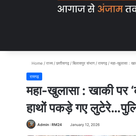
Home
/
राज्य
/
छत्तीसगढ़
/
बिलासपुर संभाग
/
रायगढ़
/
महा-खुलासा : खाक
रायगढ़
महा-खुलासा : खाकी पर ‘क
हाथों पकड़े गए लुटेरे…प
Admin : RM24
January 12, 2026