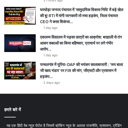
21 hours ago
घरघोड़ा जनपद पंचायत में ‘सामुदायिक विकास निधि’ में बड़े खेल
की बू! RTI में मांगी जानकारी तो मचा हड़कंप, जिला पंचायत
CEO ने कसा शिकंजा…
1 day ago
एकलव्य विद्यालय में भड़का छात्रों का आक्रोश: बदहाली से तंग
आकर कक्षाओं का किया बहिष्कार, प्राचार्य पर लगे गंभीर
आरोप…
1 day ago
पत्थलगांव में यूरिया-DAP की भयंकर कालाबाजारी : ‘जय बाला
जी खाद भंडार’ पर FIR की मांग, जीएसटी और प्रशासन में
हड़कंप…
2 days ago
हमारे बारे में
यह एक हिंदी वेब न्यूज़ पोर्टल है जिसमें ब्रेकिंग न्यूज़ के अलावा राजनीति, प्रशासन, ट्रेंडिंग