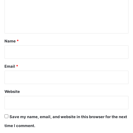
m
e
n
t
*
Name
*
Email
*
Website
Save my name, email, and website in this browser for the next
time I comment.