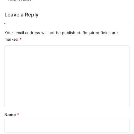
Leave a Reply
Your email address will not be published.
Required fields are
marked
*
C
o
m
m
e
n
t
*
Name
*