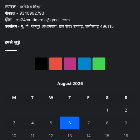
संपादक -
ऋषिकेश मिश्रा
मोबाइल -
9340992793
ईमेल -
rm24multimedia@gmail.com
कार्यालय -
मु. पो. राजपुर (बथानपारा, ढाप रोड) रायगढ़, छत्तीसगढ़ 496115
हमसे जुड़े
X
YouTube
Instagram
Telegram
WhatsApp
August 2026
M
T
W
T
F
S
S
1
2
3
4
5
6
7
8
9
10
11
12
13
14
15
16