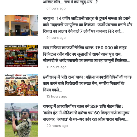
आखिर कौन… सच में क्या खुद आप…?
6 hours ago
सरगुजा : 14 वर्षीय आदिवासी छात्रा से दुष्कर्म मामला को दबाने
वाले ‘मददगारों’ पर पुलिस का शिकंजा : फर्जी पंचनामा बनाने और
रिश्वत का लालच देने वाले 7 लोगों पर नामजद FIR दर्ज…
9 hours ago
खाद माफिया का फर्जी नैरेटिव ध्वस्त: ₹50,000 की लाइव
डिजिटल रसीद और नए खुलासों से सामने आया पूरा सच,
सीलबंदी से थर्राए व्यापारी पर कसता जा रहा कानूनी शिकंजा!…
11 hours ago
छत्तीसगढ़ में ‘पति राज’ खत्म : महिला जनप्रतिनिधियों की जगह
काम करने वाले रिश्तेदारों पर सख्त बैन, नगरीय निकायों के
नियम बदले…
15 hours ago
रायगढ़ में अपराधियों पर काल बने SSP शशि मोहन सिंह :
‘क्लीन हंट’ में ओडिशा से दबोचा गया 60 किग्रा गांजे का मुख्य
सप्लायर, ‘आघात’ से थर-थर कांप रहा अवैध शराब माफिया…
20 hours ago