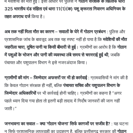
में मवेशियों की मौत हुई। इसी आधार पर पुलिस ने
गोठान संरक्षक के खिलाफ धारा
325 भारतीय दंड संहिता एवं धारा 11(1)(क) पशु क्रूरता निवारण अधिनियम के
तहत अपराध दर्ज
किया है।
अब तक नहीं मिला मौत का कारण
–
सवालों के घेरे में गोठान प्रबंधन
: पुलिस और
प्रशासनिक जांच के बावजूद अब तक यह स्पष्ट नहीं हो पाया है कि
मवेशियों की मौत
जहरीला चारा, दूषित पानी या किसी बीमारी से हुई
। ग्रामीणों का आरोप है कि
गोठान
में पशुओं के भोजन और पानी की व्यवस्था लंबे समय से चरमराई हुई थी
, जबकि
पंचायत और पशुपालन विभाग ने इसे नजरअंदाज किया।
ग्रामीणों की मांग – जिम्मेदार अफसरों पर भी हो कार्रवाई
: ग्रामवासियों ने मांग की है
कि केवल गोठान संरक्षक ही नहीं, बल्कि
पंचायत सचिव और पशुपालन विभाग के
जिम्मेदार अधिकारियों
पर भी कार्रवाई होनी चाहिए। ग्रामीणों का कहना है “अगर
पहले ध्यान दिया गया होता तो इतनी बड़ी तादाद में निर्दोष जानवरों की जान नहीं
जाती।”
जनभावना का सवाल
–
क्या ‘गोठान योजना’ सिर्फ कागजों पर सजीव है?
: यह घटना
न सिर्फ प्रशासनिक लापरवाही का उदाहरण है, बल्कि छत्तीसगढ़ सरकार की
गोठान