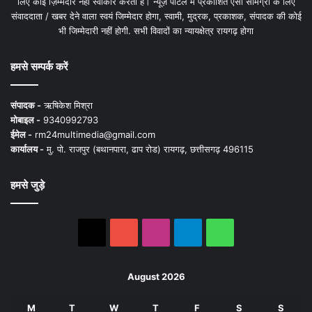
लिए कोई ज़िम्मेदार नहीं स्वीकार करता है। न्यूज़ पोर्टल में प्रकाशित ऐसी सामग्री के लिए
संवाददाता / खबर देने वाला स्वयं जिम्मेदार होगा, स्वामी, मुद्रक, प्रकाशक, संपादक की कोई
भी जिम्मेदारी नहीं होगी. सभी विवादों का न्यायक्षेत्र रायगढ़ होगा
हमसे सम्पर्क करें
संपादक -
ऋषिकेश मिश्रा
मोबाइल -
9340992793
ईमेल -
rm24multimedia@gmail.com
कार्यालय -
मु. पो. राजपुर (बथानपारा, ढाप रोड) रायगढ़, छत्तीसगढ़ 496115
हमसे जुड़े
X
YouTube
Instagram
Telegram
WhatsApp
August 2026
M
T
W
T
F
S
S