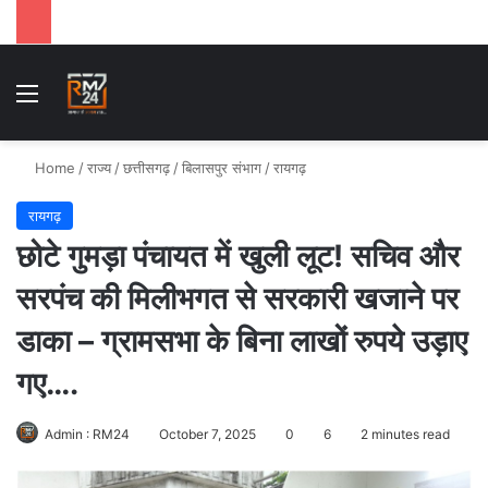
Menu
Se
Home
/
राज्य
/
छत्तीसगढ़
/
बिलासपुर संभाग
/
रायगढ़
रायगढ़
छोटे गुमड़ा पंचायत में खुली लूट! सचिव और
सरपंच की मिलीभगत से सरकारी खजाने पर
डाका – ग्रामसभा के बिना लाखों रुपये उड़ाए
गए….
Admin : RM24
October 7, 2025
0
6
2 minutes read