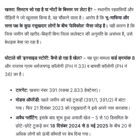
खतरा: सिस्टम सो रहा है या नोटों के बिस्तर पर लेटा है?
– स्थानीय रहवासियों और
पीड़ितों ने जो खुलासा किया है, वह चौंकाने वाला है। आरोप है कि
भू-माफिया और
सत्ता पक्ष के कुछ रसूखदार लोगों के बीच ‘फेविकोल’ जैसा जोड़ है।
यही कारण है कि
जिस जमीन की खरीद-बिक्री बिना जिला कलेक्टर की अनुमति के असंभव है, उसे
बेधड़क बेचा जा रहा है।
घोटाले की ‘इनसाइड स्टोरी’: कैसे हो रहा है खेल?
– यह पूरा मामला
वार्ड क्रमांक 8
और राजस्व ग्राम धर्मजयगढ़ कॉलोनी (PH नं 33) व बायसी कॉलोनी (PH नं
36) का है।
टारगेट:
खसरा नंबर 391 (रकबा 2.833 हेक्टेयर)।
मोडस ऑपरेंडी:
पहले जमीन को बड़े टुकड़ों (391/1, 391/2) में बांटा
गया। फिर 21 दिसंबर 2023 को रसूखदारों ने इसे अपने नाम करवाया।
अवैध प्लॉटिंग:
इसके बाद शुरू हुआ असली खेल – 5 से 10 डिसमिल के
छोटे-छोटे टुकड़े कर
18 दिसंबर 2024 से 8 मई 2025
के बीच 20 से
अधिक लोगों को ऊंची कीमतों पर बेच दिया गया।