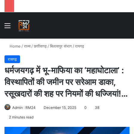
Menu
Se
Home
/
राज्य
/
छत्तीसगढ़
/
बिलासपुर संभाग
/
रायगढ़
रायगढ़
धर्मजयगढ़ में भू-माफिया का ‘महाघोटाला’ :
विस्थापितों की जमीन पर सरेआम डाका,
रसूखदारों की शह पर नियमों की धज्जियां!…
Admin : RM24
December 15, 2025
0
38
2 minutes read