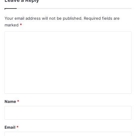
Your email address will not be published.
Required fields are
marked
*
C
o
m
m
e
n
t
*
Name
*
Email
*