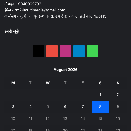
मोबाइल -
9340992793
ईमेल -
rm24multimedia@gmail.com
कार्यालय -
मु. पो. राजपुर (बथानपारा, ढाप रोड) रायगढ़, छत्तीसगढ़ 496115
हमसे जुड़े
X
YouTube
Instagram
Telegram
WhatsApp
August 2026
M
T
W
T
F
S
S
1
2
3
4
5
6
7
8
9
10
11
12
13
14
15
16
17
18
19
20
21
22
23