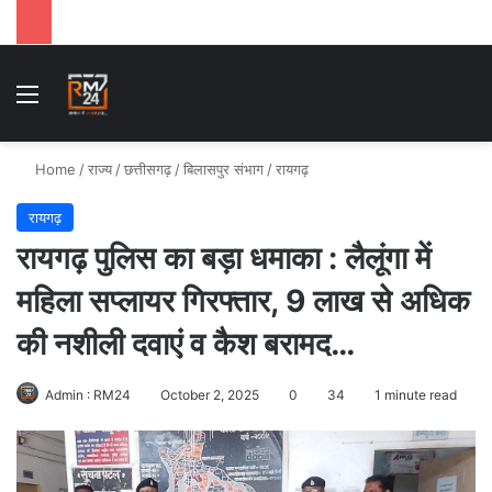
Menu
Se
Home
/
राज्य
/
छत्तीसगढ़
/
बिलासपुर संभाग
/
रायगढ़
रायगढ़
रायगढ़ पुलिस का बड़ा धमाका : लैलूंगा में
महिला सप्लायर गिरफ्तार, 9 लाख से अधिक
की नशीली दवाएं व कैश बरामद…
Admin : RM24
October 2, 2025
0
34
1 minute read