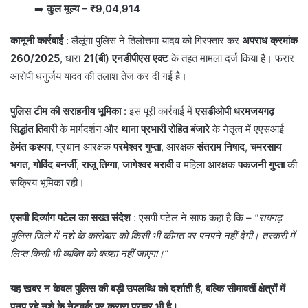
➡️
कुल मूल्य – ₹9,04,914
कानूनी कार्रवाई
: लैलूंगा पुलिस ने तिलोत्तमा यादव को गिरफ्तार कर
अपराध क्रमांक
260/2025
, धारा
21(बी) एनडीपीएस एक्ट
के तहत मामला दर्ज किया है। फरार
आरोपी धनुर्जय यादव की तलाश तेज कर दी गई है।
पुलिस टीम की सराहनीय भूमिका
: इस पूरी कार्रवाई में
एसडीओपी धरमजयगढ़
सिद्धांत तिवारी
के मार्गदर्शन और
थाना प्रभारी रोहित बंजारे
के नेतृत्व में एएसआई
हेमंत कश्यप
, प्रधान आरक्षक
परमेश्वर गुप्ता
, आरक्षक
संतराम निषाद
,
चमरसाय
भगत
,
गोविंद बनर्जी
,
राजू तिग्गा
,
जागेश्वर मरावी
व महिला आरक्षक
पकजनी गुप्ता
की
सक्रिय भूमिका रही।
एसपी दिव्यांग पटेल का सख्त संदेश
: एसपी पटेल ने साफ कहा है कि –
“रायगढ़
पुलिस जिले में नशे के कारोबार को किसी भी कीमत पर पनपने नहीं देगी। तस्करी में
लिप्त किसी भी व्यक्ति को बख्शा नहीं जाएगा।”
यह खबर न केवल पुलिस की बड़ी उपलब्धि को दर्शाती है, बल्कि सीमावर्ती क्षेत्रों में
पनप रहे नशे के नेटवर्क पर करारा प्रहार भी है।