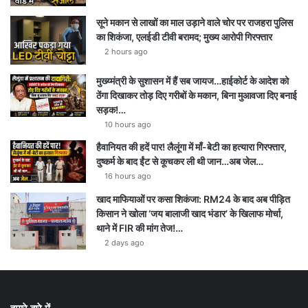
सूने मकान से लाखों का माल उड़ाने वाले चोर पर राजहरा पुलिस
का शिकंजा, एलईडी टीवी बरामद; मुख्य आरोपी गिरफ्तार
2 hours ago
मुख्य्मंत्री के सुशासन में हैं सब जायज…हाईकोर्ट के आदेश को
ठेंगा दिखाकर तोड़ दिए गरीबों के मकान, बिना मुआवजा दिए बनाई
सड़क!…
10 hours ago
हैवानियत की हदें पार! लैलूंगा में माँ-बेटी का हत्यारा गिरफ्तार,
दुष्कर्म के बाद ईंट से कूचकर ली थी जान…अब जेल…
16 hours ago
खाद माफियाओं पर कसा शिकंजा: RM24 के बाद अब पीड़ित
किसान ने खोला ‘जय बालाजी खाद भंडार’ के खिलाफ मोर्चा,
थाने में FIR की मांग तेज!…
2 days ago