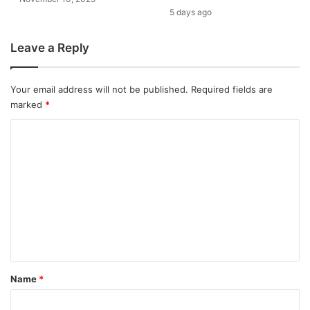
5 days ago
Leave a Reply
Your email address will not be published.
Required fields are
marked
*
C
o
m
m
e
n
t
*
Name
*