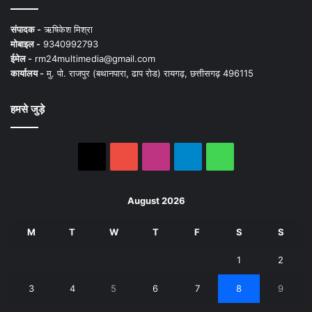
संपादक -
ऋषिकेश मिश्रा
मोबाइल -
9340992793
ईमेल -
rm24multimedia@gmail.com
कार्यालय -
मु. पो. राजपुर (बथानपारा, ढाप रोड) रायगढ़, छत्तीसगढ़ 496115
हमसे जुड़े
X
YouTube
Instagram
Telegram
WhatsApp
August 2026
M
T
W
T
F
S
S
1
2
3
4
5
6
7
8
9