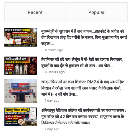
Recent
Popular
मुख्य्मंत्री के सुशासन में हैं सब जायज…हाईकोर्ट के आदेश को
ठेंगा दिखाकर तोड़ दिए गरीबों के मकान, बिना मुआवजा दिए बनाई
सड़क!…
4 hours ago
हैवानियत की हदें पार! लैलूंगा में माँ-बेटी का हत्यारा गिरफ्तार,
दुष्कर्म के बाद ईंट से कूचकर ली थी जान…अब जेल…
10 hours ago
खाद माफियाओं पर कसा शिकंजा: RM24 के बाद अब पीड़ित
किसान ने खोला ‘जय बालाजी खाद भंडार’ के खिलाफ मोर्चा,
थाने में FIR की मांग तेज!…
1 day ago
अंबिकापुर मेडिकल कॉलेज की कार्यप्रणाली पर गहराया संशय :
मृत मरीज को 42 दिन बाद बताया ‘स्वस्थ’, आयुष्मान भारत के
डिजिटल पोर्टल पर उठे गंभीर सवाल…
1 day ago