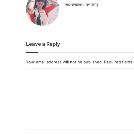
सह-संपादक : छत्तीसगढ़
Leave a Reply
Your email address will not be published.
Required fields
C
o
m
m
e
n
t