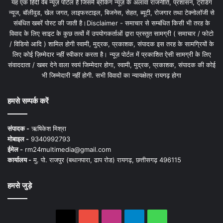
यह एक हिंदी वेब न्यूज़ पोर्टल है जिसमें ब्रेकिंग न्यूज़ के अलावा राजनीति, प्रशासन, ट्रेंडिंग
न्यूज, बॉलीवुड, खेल जगत, लाइफस्टाइल, बिजनेस, सेहत, ब्यूटी, रोजगार तथा टेक्नोलॉजी से
संबंधित खबरें पोस्ट की जाती है।Disclaimer - समाचार से सम्बंधित किसी भी तरह के
विवाद के लिए साइट के कुछ तत्वों में उपयोगकर्ताओं द्वारा प्रस्तुत सामग्री ( समाचार / फोटो
/ विडियो आदि ) शामिल होगी स्वामी, मुद्रक, प्रकाशक, संपादक इस तरह के सामग्रियों के
लिए कोई ज़िम्मेदार नहीं स्वीकार करता है। न्यूज़ पोर्टल में प्रकाशित ऐसी सामग्री के लिए
संवाददाता / खबर देने वाला स्वयं जिम्मेदार होगा, स्वामी, मुद्रक, प्रकाशक, संपादक की कोई
भी जिम्मेदारी नहीं होगी. सभी विवादों का न्यायक्षेत्र रायगढ़ होगा
हमसे सम्पर्क करें
संपादक -
ऋषिकेश मिश्रा
मोबाइल -
9340992793
ईमेल -
rm24multimedia@gmail.com
कार्यालय -
मु. पो. राजपुर (बथानपारा, ढाप रोड) रायगढ़, छत्तीसगढ़ 496115
हमसे जुड़े
X
YouTube
Instagram
Telegram
WhatsApp