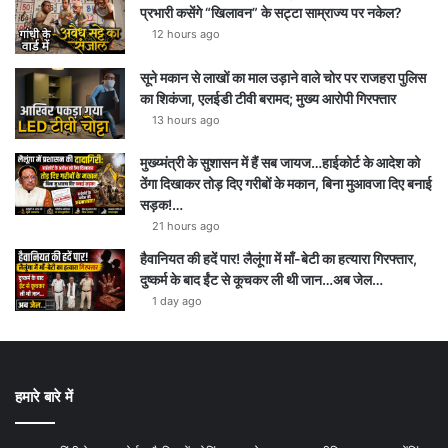
प्रभारी कसेंगे “खिलावन” के सट्टा साम्राज्य पर नकेल?
12 hours ago
सूने मकान से लाखों का माल उड़ाने वाले चोर पर राजहरा पुलिस
का शिकंजा, एलईडी टीवी बरामद; मुख्य आरोपी गिरफ्तार
13 hours ago
मुख्य्मंत्री के सुशासन में हैं सब जायज…हाईकोर्ट के आदेश को
ठेंगा दिखाकर तोड़ दिए गरीबों के मकान, बिना मुआवजा दिए बनाई
सड़क!…
21 hours ago
हैवानियत की हदें पार! लैलूंगा में माँ-बेटी का हत्यारा गिरफ्तार,
दुष्कर्म के बाद ईंट से कूचकर ली थी जान…अब जेल…
1 day ago
हमारे बारे में