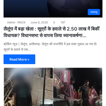
रायगढ़
Admin : RM24
June 6, 2026
0
187
लैलूंगा में बड़ा खेला : सूत्रों के हवाले से 2.50 लाख में बिकीं
विधायक? विधानसभा से वापस लिया ध्यानाकर्षण!…
ब्रेकिंग न्यूज़ | लैलूंगा, छत्तीसगढ़: लैलूंगा की राजनीति में इस वक्त भूचाल आ गया है!
सूत्रों के हवाले से एक…
Read More »