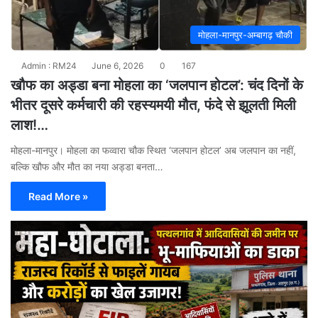
मोहला-मानपुर-अम्बागढ़ चौकी
Admin : RM24
June 6, 2026
0
167
खौफ का अड्डा बना मोहला का ‘जलपान होटल’: चंद दिनों के
भीतर दूसरे कर्मचारी की रहस्यमयी मौत, फंदे से झूलती मिली
लाश!…
मोहला-मानपुर। मोहला का फव्वारा चौक स्थित ‘जलपान होटल’ अब जलपान का नहीं,
बल्कि खौफ और मौत का नया अड्डा बनता…
Read More »