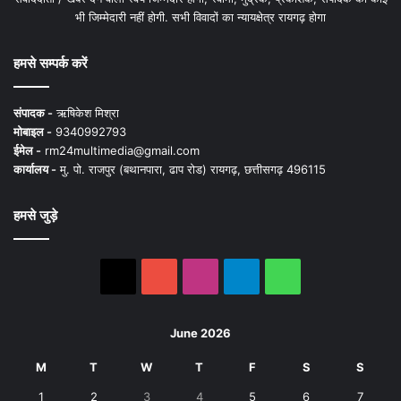
भी जिम्मेदारी नहीं होगी. सभी विवादों का न्यायक्षेत्र रायगढ़ होगा
हमसे सम्पर्क करें
संपादक -
ऋषिकेश मिश्रा
मोबाइल -
9340992793
ईमेल -
rm24multimedia@gmail.com
कार्यालय -
मु. पो. राजपुर (बथानपारा, ढाप रोड) रायगढ़, छत्तीसगढ़ 496115
हमसे जुड़े
X
YouTube
Instagram
Telegram
WhatsApp
June 2026
M
T
W
T
F
S
S
1
2
3
4
5
6
7