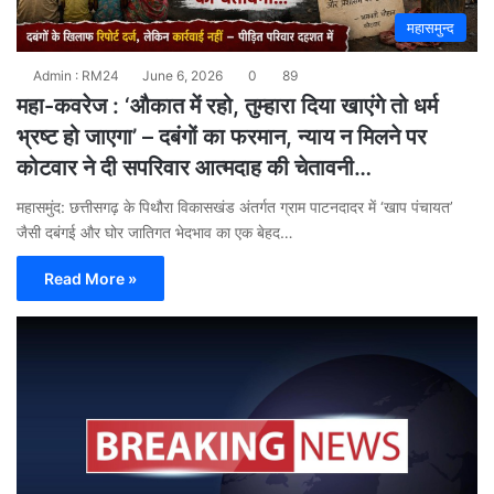
महासमुन्द
Admin : RM24
June 6, 2026
0
89
महा-कवरेज : ‘औकात में रहो, तुम्हारा दिया खाएंगे तो धर्म
भ्रष्ट हो जाएगा’ – दबंगों का फरमान, न्याय न मिलने पर
कोटवार ने दी सपरिवार आत्मदाह की चेतावनी…
महासमुंद: छत्तीसगढ़ के पिथौरा विकासखंड अंतर्गत ग्राम पाटनदादर में ‘खाप पंचायत’
जैसी दबंगई और घोर जातिगत भेदभाव का एक बेहद…
Read More »