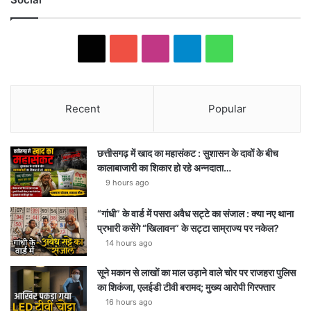
X
Y
I
T
W
o
n
e
h
u
s
l
a
Recent
Popular
T
t
e
t
छत्तीसगढ़ में खाद का महासंकट : सुशासन के दावों के बीच
u
a
g
s
कालाबाजारी का शिकार हो रहे अन्नदाता…
9 hours ago
b
g
r
A
e
r
a
p
“गांधी” के वार्ड में पसरा अवैध सट्टे का संजाल : क्या नए थाना
प्रभारी कसेंगे “खिलावन” के सट्टा साम्राज्य पर नकेल?
a
m
p
14 hours ago
m
सूने मकान से लाखों का माल उड़ाने वाले चोर पर राजहरा पुलिस
का शिकंजा, एलईडी टीवी बरामद; मुख्य आरोपी गिरफ्तार
16 hours ago