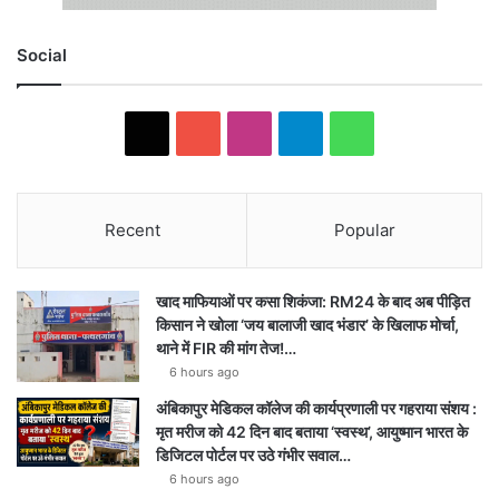
Social
X
Y
I
T
W
o
n
e
h
u
s
l
a
Recent
Popular
T
t
e
t
खाद माफियाओं पर कसा शिकंजा: RM24 के बाद अब पीड़ित
u
a
g
s
किसान ने खोला ‘जय बालाजी खाद भंडार’ के खिलाफ मोर्चा,
थाने में FIR की मांग तेज!…
b
g
r
A
6 hours ago
e
r
a
p
अंबिकापुर मेडिकल कॉलेज की कार्यप्रणाली पर गहराया संशय :
मृत मरीज को 42 दिन बाद बताया ‘स्वस्थ’, आयुष्मान भारत के
a
m
p
डिजिटल पोर्टल पर उठे गंभीर सवाल…
6 hours ago
m