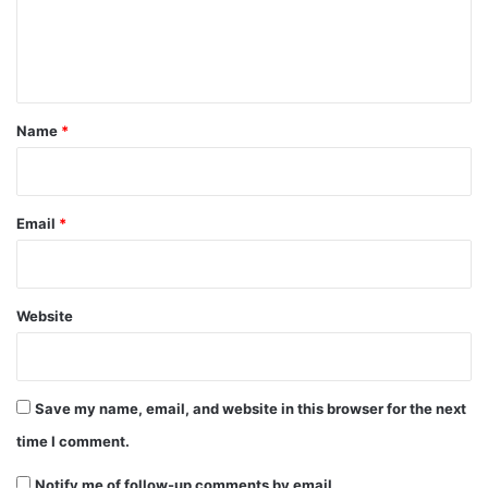
e
n
t
*
Name
*
Email
*
Website
Save my name, email, and website in this browser for the next
time I comment.
Notify me of follow-up comments by email.