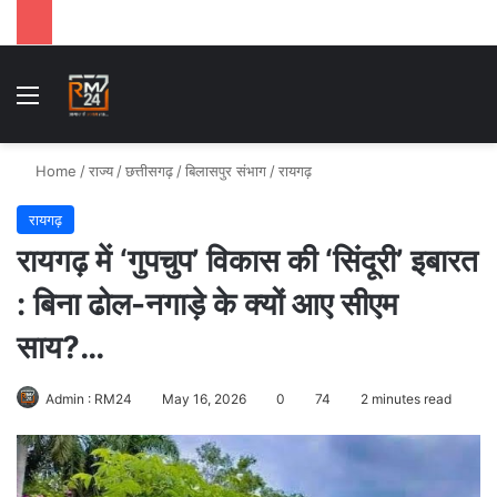
Menu
Se
Home
/
राज्य
/
छत्तीसगढ़
/
बिलासपुर संभाग
/
रायगढ़
रायगढ़
रायगढ़ में ‘गुपचुप’ विकास की ‘सिंदूरी’ इबारत
: बिना ढोल-नगाड़े के क्यों आए सीएम
साय?…
Admin : RM24
May 16, 2026
0
74
2 minutes read