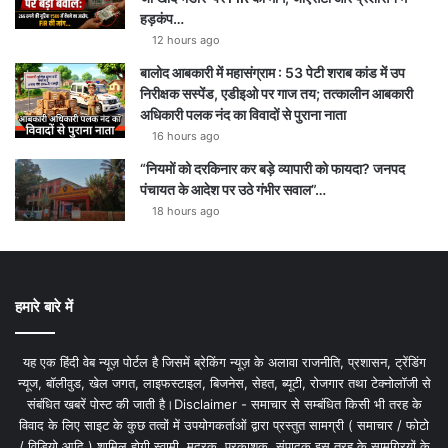
हड़कंप…
12 hours ago
बालोद आबकारी में महासंग्राम : 53 पेटी शराब कांड में उप
निरीक्षक सस्पेंड, एडीइओ पर गाज तय; तत्कालीन आबकारी
अधिकारी पलक नंद का विवादों से पुराना नाता
16 hours ago
“नियमों को दरकिनार कर बड़े व्यापारी को फायदा? जनपद
पंचायत के आदेश पर उठे गंभीर सवाल”…
18 hours ago
हमारे बारे में
यह एक हिंदी वेब न्यूज़ पोर्टल है जिसमें ब्रेकिंग न्यूज़ के अलावा राजनीति, प्रशासन, ट्रेंडिंग
न्यूज, बॉलीवुड, खेल जगत, लाइफस्टाइल, बिजनेस, सेहत, ब्यूटी, रोजगार तथा टेक्नोलॉजी से
संबंधित खबरें पोस्ट की जाती है।Disclaimer - समाचार से सम्बंधित किसी भी तरह के
विवाद के लिए साइट के कुछ तत्वों में उपयोगकर्ताओं द्वारा प्रस्तुत सामग्री ( समाचार / फोटो
/ विडियो आदि ) शामिल होगी स्वामी, मुद्रक, प्रकाशक, संपादक इस तरह के सामग्रियों के