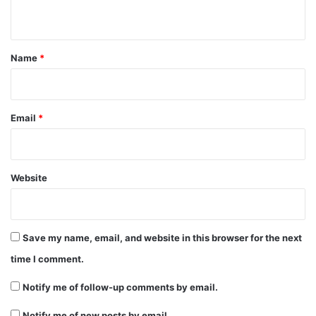
n
t
*
Name
*
Email
*
Website
Save my name, email, and website in this browser for the next
time I comment.
Notify me of follow-up comments by email.
Notify me of new posts by email.