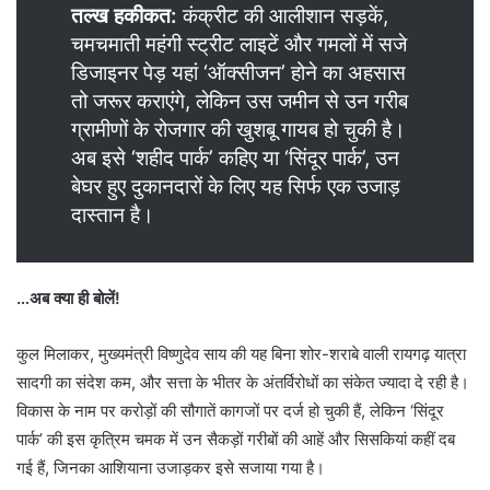
तल्ख हकीकत:
कंक्रीट की आलीशान सड़कें,
चमचमाती महंगी स्ट्रीट लाइटें और गमलों में सजे
डिजाइनर पेड़ यहां ‘ऑक्सीजन’ होने का अहसास
तो जरूर कराएंगे, लेकिन उस जमीन से उन गरीब
ग्रामीणों के रोजगार की खुशबू गायब हो चुकी है।
अब इसे ‘शहीद पार्क’ कहिए या ‘सिंदूर पार्क’, उन
बेघर हुए दुकानदारों के लिए यह सिर्फ एक उजाड़
दास्तान है।
…अब क्या ही बोलें!
​कुल मिलाकर, मुख्यमंत्री विष्णुदेव साय की यह बिना शोर-शराबे वाली रायगढ़ यात्रा
सादगी का संदेश कम, और सत्ता के भीतर के अंतर्विरोधों का संकेत ज्यादा दे रही है।
विकास के नाम पर करोड़ों की सौगातें कागजों पर दर्ज हो चुकी हैं, लेकिन ‘सिंदूर
पार्क’ की इस कृत्रिम चमक में उन सैकड़ों गरीबों की आहें और सिसकियां कहीं दब
गई हैं, जिनका आशियाना उजाड़कर इसे सजाया गया है।