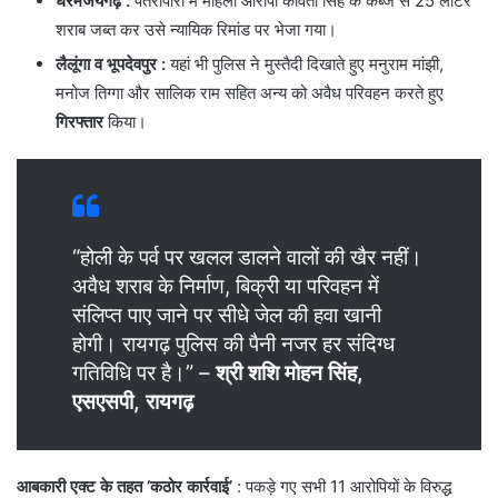
धरमजयगढ़ :
पतरापारा में महिला आरोपी कविता सिंह के कब्जे से 25 लीटर
शराब जब्त कर उसे न्यायिक रिमांड पर भेजा गया।
लैलूंगा व भूपदेवपुर :
यहां भी पुलिस ने मुस्तैदी दिखाते हुए मनुराम मांझी,
मनोज तिग्गा और सालिक राम सहित अन्य को अवैध परिवहन करते हुए
गिरफ्तार
किया।
“होली के पर्व पर खलल डालने वालों की खैर नहीं।
अवैध शराब के निर्माण, बिक्री या परिवहन में
संलिप्त पाए जाने पर सीधे जेल की हवा खानी
होगी। रायगढ़ पुलिस की पैनी नजर हर संदिग्ध
गतिविधि पर है।” –
श्री शशि मोहन सिंह,
एसएसपी, रायगढ़
आबकारी एक्ट के तहत ‘कठोर कार्रवाई’
: पकड़े गए सभी 11 आरोपियों के विरुद्ध