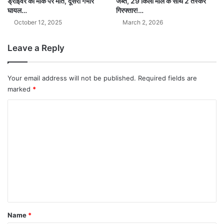
जब्त, 29 किलो माल के साथ 2 तस्कर
ड्राइवर की मौके पर मौत, दूसरा गंभीर
गिरफ्तार!…
घायल…
March 2, 2026
October 12, 2025
Leave a Reply
Your email address will not be published.
Required fields are
marked
*
C
o
m
m
e
n
t
*
Name
*