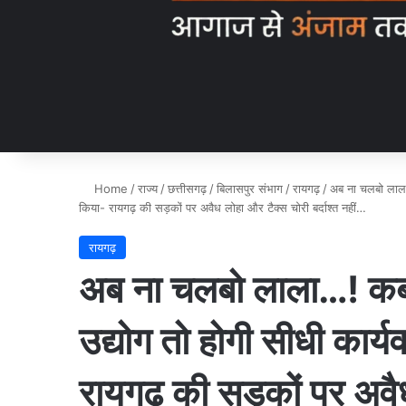
Home
/
राज्य
/
छत्तीसगढ़
/
बिलासपुर संभाग
/
रायगढ़
/
अब ना चलबो लाला…
किया- रायगढ़ की सड़कों पर अवैध लोहा और टैक्स चोरी बर्दाश्त नहीं…
रायगढ़
अब ना चलबो लाला…! कबाड
उद्योग तो होगी सीधी कार्
रायगढ़ की सड़कों पर अवैध