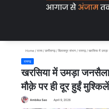
Home
/
राज्य
/
छत्तीसगढ़
/
बिलासपुर संभाग
/
रायगढ़
/
खरसिया में उमड़ा 
रायगढ़
खरसिया में उमड़ा जनसैलाब
मौक़े पर ही दूर हुईं मुश्क
Ambika Sao
April 9, 2026