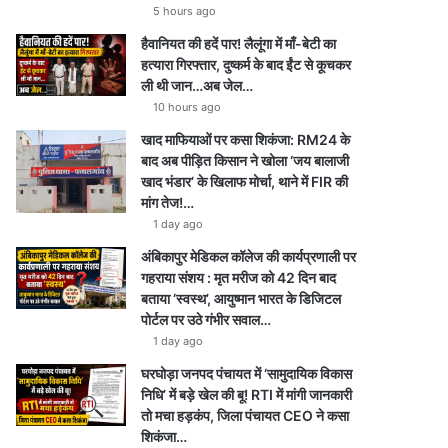
5 hours ago
हैवानियत की हदें पार! लैलूंगा में माँ-बेटी का
हत्यारा गिरफ्तार, दुष्कर्म के बाद ईंट से कूचकर
ली थी जान…अब जेल…
10 hours ago
खाद माफियाओं पर कसा शिकंजा: RM24 के
बाद अब पीड़ित किसान ने खोला ‘जय बालाजी
खाद भंडार’ के खिलाफ मोर्चा, थाने में FIR की
मांग तेज!…
1 day ago
अंबिकापुर मेडिकल कॉलेज की कार्यप्रणाली पर
गहराया संशय : मृत मरीज को 42 दिन बाद
बताया ‘स्वस्थ’, आयुष्मान भारत के डिजिटल
पोर्टल पर उठे गंभीर सवाल…
1 day ago
घरघोड़ा जनपद पंचायत में ‘सामुदायिक विकास
निधि’ में बड़े खेल की बू! RTI में मांगी जानकारी
तो मचा हड़कंप, जिला पंचायत CEO ने कसा
शिकंजा…