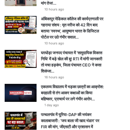
मांग तेज!…
10 hours ago
अंबिकापुर मेडिकल कॉलेज की कार्यप्रणाली पर
गहराया संशय : मृत मरीज को 42 दिन बाद
बताया ‘स्वस्थ’, आयुष्मान भारत के डिजिटल
पोर्टल पर उठे गंभीर सवाल…
10 hours ago
घरघोड़ा जनपद पंचायत में ‘सामुदायिक विकास
निधि’ में बड़े खेल की बू! RTI में मांगी जानकारी
तो मचा हड़कंप, जिला पंचायत CEO ने कसा
शिकंजा…
16 hours ago
एकलव्य विद्यालय में भड़का छात्रों का आक्रोश:
बदहाली से तंग आकर कक्षाओं का किया
बहिष्कार, प्राचार्य पर लगे गंभीर आरोप…
1 day ago
पत्थलगांव में यूरिया-DAP की भयंकर
कालाबाजारी : ‘जय बाला जी खाद भंडार’ पर
FIR की मांग, जीएसटी और प्रशासन में