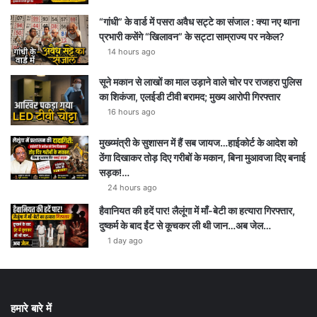
“गांधी” के वार्ड में पसरा अवैध सट्टे का संजाल : क्या नए थाना
प्रभारी कसेंगे “खिलावन” के सट्टा साम्राज्य पर नकेल?
14 hours ago
सूने मकान से लाखों का माल उड़ाने वाले चोर पर राजहरा पुलिस
का शिकंजा, एलईडी टीवी बरामद; मुख्य आरोपी गिरफ्तार
16 hours ago
मुख्य्मंत्री के सुशासन में हैं सब जायज…हाईकोर्ट के आदेश को
ठेंगा दिखाकर तोड़ दिए गरीबों के मकान, बिना मुआवजा दिए बनाई
सड़क!…
24 hours ago
हैवानियत की हदें पार! लैलूंगा में माँ-बेटी का हत्यारा गिरफ्तार,
दुष्कर्म के बाद ईंट से कूचकर ली थी जान…अब जेल…
1 day ago
हमारे बारे में