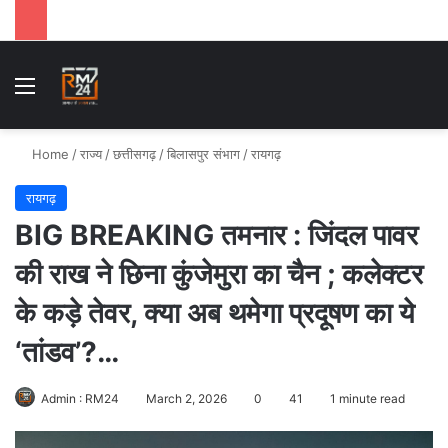
Menu
Se
Home
/
राज्य
/
छत्तीसगढ़
/
बिलासपुर संभाग
/
रायगढ़
रायगढ़
BIG BREAKING तमनार : जिंदल पावर
की राख ने छिना कुंजेमुरा का चैन ; कलेक्टर
के कड़े तेवर, क्या अब थमेगा प्रदूषण का ये
‘तांडव’?…
Admin : RM24
March 2, 2026
0
41
1 minute read