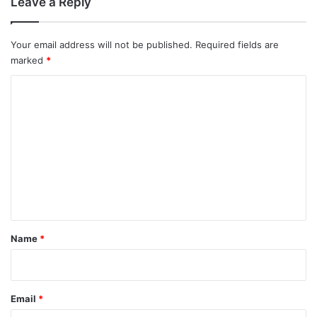
Leave a Reply
Your email address will not be published.
Required fields are
marked
*
C
o
m
m
e
n
t
*
Name
*
Email
*