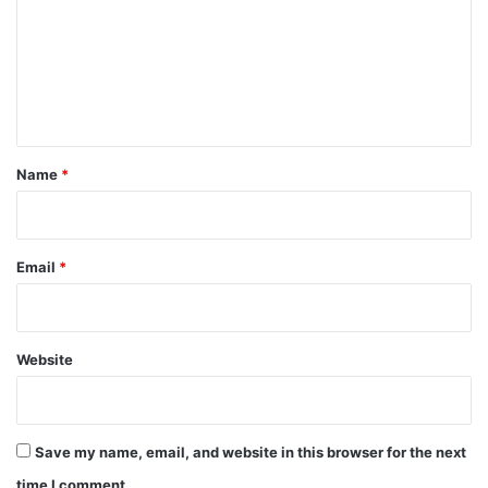
m
m
e
n
t
*
Name
*
Email
*
Website
Save my name, email, and website in this browser for the next
time I comment.