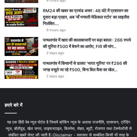
6 hours ago
m
RM24 की खबर का प्रचंड असर : 48 घंटे में प्रशासन का
दूसरा बड़ा प्रहार, अब ‘माँ भगवती मेडिकल स्टोर’ का लाइसेंस
निलंबित….
6 hours ago
पत्थलगांव में खाद की कालाबाजारी पर बड़ा बवाल : 266 रुपये
की यूरिया ₹500 में बेचने का आरोप, FIR की मांग…
2 days ago
पत्थलगांव में किसानों से डाका! ‘भारत यूरिया’ पर ₹266 की
जगह वसूले जा रहे ₹500, बिना बिल कैश का खेल…
2 days ago
हमारे बारे में
यह एक हिंदी वेब न्यूज़ पोर्टल है जिसमें ब्रेकिंग न्यूज़ के अलावा राजनीति, प्रशासन, ट्रेंडिंग
न्यूज, बॉलीवुड, खेल जगत, लाइफस्टाइल, बिजनेस, सेहत, ब्यूटी, रोजगार तथा टेक्नोलॉजी से
संबंधित खबरें पोस्ट की जाती है।Disclaimer - समाचार से सम्बंधित किसी भी तरह के