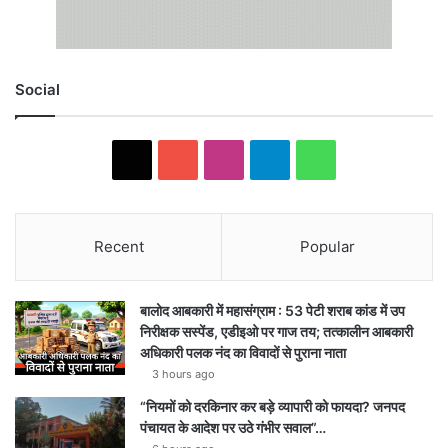
Social
X
Y
I
T
W
o
n
e
h
u
s
l
a
Recent
Popular
T
t
e
t
बालोद आबकारी में महासंग्राम : 53 पेटी शराब कांड में उप
u
a
g
s
निरीक्षक सस्पेंड, एडीइओ पर गाज तय; तत्कालीन आबकारी
अधिकारी पलक नंद का विवादों से पुराना नाता
b
g
r
A
3 hours ago
e
r
a
p
“नियमों को दरकिनार कर बड़े व्यापारी को फायदा? जनपद
पंचायत के आदेश पर उठे गंभीर सवाल”…
a
m
p