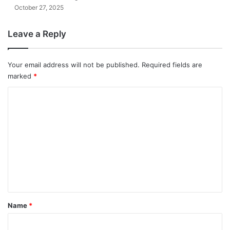
October 27, 2025
Leave a Reply
Your email address will not be published.
Required fields are
marked
*
C
o
m
m
e
n
t
*
Name
*