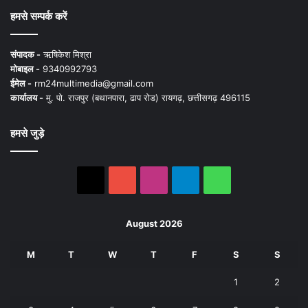
हमसे सम्पर्क करें
संपादक -
ऋषिकेश मिश्रा
मोबाइल -
9340992793
ईमेल -
rm24multimedia@gmail.com
कार्यालय -
मु. पो. राजपुर (बथानपारा, ढाप रोड) रायगढ़, छत्तीसगढ़ 496115
हमसे जुड़े
X
YouTube
Instagram
Telegram
WhatsApp
August 2026
M
T
W
T
F
S
S
1
2