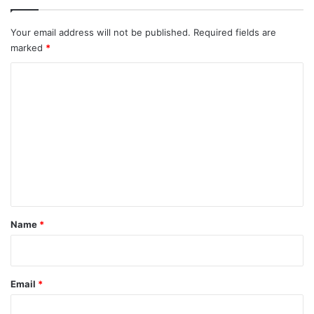
Your email address will not be published.
Required fields are
marked
*
C
o
m
m
e
n
t
*
Name
*
Email
*