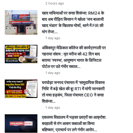
2 hours ago
खाद माफियाओं पर कसा शिकंजा: RM24 के
बाद अब पीड़ित किसान ने खोला ‘जय बालाजी
खाद भंडार’ के खिलाफ मोर्चा, थाने में FIR की
मांग तेज!…
1 day ago
अंबिकापुर मेडिकल कॉलेज की कार्यप्रणाली पर
गहराया संशय : मृत मरीज को 42 दिन बाद
बताया ‘स्वस्थ’, आयुष्मान भारत के डिजिटल
पोर्टल पर उठे गंभीर सवाल…
1 day ago
घरघोड़ा जनपद पंचायत में ‘सामुदायिक विकास
निधि’ में बड़े खेल की बू! RTI में मांगी जानकारी
तो मचा हड़कंप, जिला पंचायत CEO ने कसा
शिकंजा…
1 day ago
एकलव्य विद्यालय में भड़का छात्रों का आक्रोश:
बदहाली से तंग आकर कक्षाओं का किया
बहिष्कार, प्राचार्य पर लगे गंभीर आरोप…