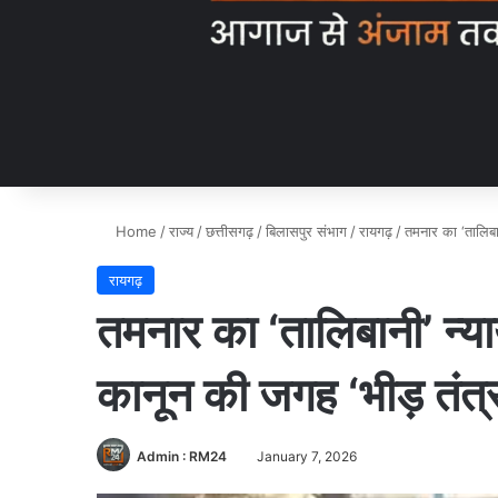
Home
/
राज्य
/
छत्तीसगढ़
/
बिलासपुर संभाग
/
रायगढ़
/
तमनार का ‘तालिबान
रायगढ़
तमनार का ‘तालिबानी’ न्याय
कानून की जगह ‘भीड़ तंत्
Admin : RM24
January 7, 2026