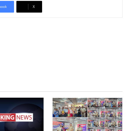
book
X