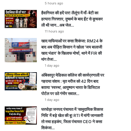
5 hours ago
हैवानियत की हदें पार! लैलूंगा में माँ-बेटी का
हत्यारा गिरफ्तार, दुष्कर्म के बाद ईंट से कूचकर
ली थी जान…अब जेल…
11 hours ago
खाद माफियाओं पर कसा शिकंजा: RM24 के
बाद अब पीड़ित किसान ने खोला ‘जय बालाजी
खाद भंडार’ के खिलाफ मोर्चा, थाने में FIR की
मांग तेज!…
1 day ago
अंबिकापुर मेडिकल कॉलेज की कार्यप्रणाली पर
गहराया संशय : मृत मरीज को 42 दिन बाद
बताया ‘स्वस्थ’, आयुष्मान भारत के डिजिटल
पोर्टल पर उठे गंभीर सवाल…
1 day ago
घरघोड़ा जनपद पंचायत में ‘सामुदायिक विकास
निधि’ में बड़े खेल की बू! RTI में मांगी जानकारी
तो मचा हड़कंप, जिला पंचायत CEO ने कसा
शिकंजा…