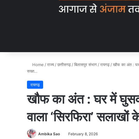
Home
/
राज्य
/
छत्तीसगढ़
/
बिलासपुर संभाग
/
रायगढ़
/
खौफ का अंत : घर 
सख्त…
रायगढ़
खौफ का अंत : घर में घुस
वाला ‘सिरफिरा’ सलाखों 
Ambika Sao
February 8, 2026