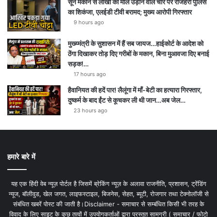
सूने मकान से लाखों का माल उड़ाने वाले चोर पर राजहरा पुलिस
का शिकंजा, एलईडी टीवी बरामद; मुख्य आरोपी गिरफ्तार
9 hours ago
मुख्य्मंत्री के सुशासन में हैं सब जायज…हाईकोर्ट के आदेश को
ठेंगा दिखाकर तोड़ दिए गरीबों के मकान, बिना मुआवजा दिए बनाई
सड़क!…
17 hours ago
हैवानियत की हदें पार! लैलूंगा में माँ-बेटी का हत्यारा गिरफ्तार,
दुष्कर्म के बाद ईंट से कूचकर ली थी जान…अब जेल…
23 hours ago
हमारे बारे में
यह एक हिंदी वेब न्यूज़ पोर्टल है जिसमें ब्रेकिंग न्यूज़ के अलावा राजनीति, प्रशासन, ट्रेंडिंग
न्यूज, बॉलीवुड, खेल जगत, लाइफस्टाइल, बिजनेस, सेहत, ब्यूटी, रोजगार तथा टेक्नोलॉजी से
संबंधित खबरें पोस्ट की जाती है।Disclaimer - समाचार से सम्बंधित किसी भी तरह के
विवाद के लिए साइट के कुछ तत्वों में उपयोगकर्ताओं द्वारा प्रस्तुत सामग्री ( समाचार / फोटो