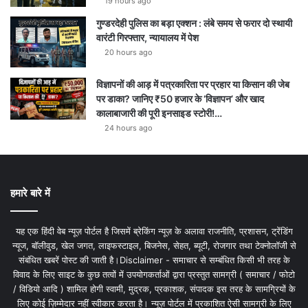
19 hours ago
गुण्डरदेही पुलिस का बड़ा एक्शन : लंबे समय से फरार दो स्थायी
वारंटी गिरफ्तार, न्यायालय में पेश
20 hours ago
विज्ञापनों की आड़ में पत्रकारिता पर प्रहार या किसान की जेब
पर डाका? जानिए ₹50 हजार के ‘विज्ञापन’ और खाद
कालाबाजारी की पूरी इनसाइड स्टोरी!…
24 hours ago
हमारे बारे में
यह एक हिंदी वेब न्यूज़ पोर्टल है जिसमें ब्रेकिंग न्यूज़ के अलावा राजनीति, प्रशासन, ट्रेंडिंग
न्यूज, बॉलीवुड, खेल जगत, लाइफस्टाइल, बिजनेस, सेहत, ब्यूटी, रोजगार तथा टेक्नोलॉजी से
संबंधित खबरें पोस्ट की जाती है।Disclaimer - समाचार से सम्बंधित किसी भी तरह के
विवाद के लिए साइट के कुछ तत्वों में उपयोगकर्ताओं द्वारा प्रस्तुत सामग्री ( समाचार / फोटो
/ विडियो आदि ) शामिल होगी स्वामी, मुद्रक, प्रकाशक, संपादक इस तरह के सामग्रियों के
लिए कोई ज़िम्मेदार नहीं स्वीकार करता है। न्यूज़ पोर्टल में प्रकाशित ऐसी सामग्री के लिए