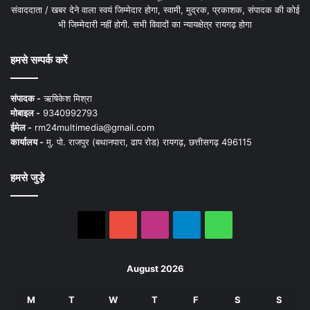
संवाददाता / खबर देने वाला स्वयं जिम्मेदार होगा, स्वामी, मुद्रक, प्रकाशक, संपादक की कोई
भी जिम्मेदारी नहीं होगी. सभी विवादों का न्यायक्षेत्र रायगढ़ होगा
हमसे सम्पर्क करें
संपादक -
ऋषिकेश मिश्रा
मोबाइल -
9340992793
ईमेल -
rm24multimedia@gmail.com
कार्यालय -
मु. पो. राजपुर (बथानपारा, ढाप रोड) रायगढ़, छत्तीसगढ़ 496115
हमसे जुड़े
X
YouTube
Instagram
Telegram
WhatsApp
August 2026
M
T
W
T
F
S
S