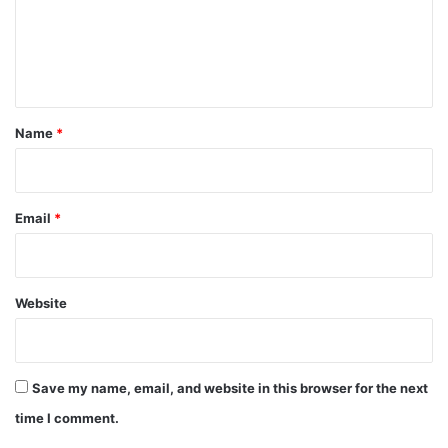
m
e
n
t
*
Name
*
Email
*
Website
Save my name, email, and website in this browser for the next
time I comment.