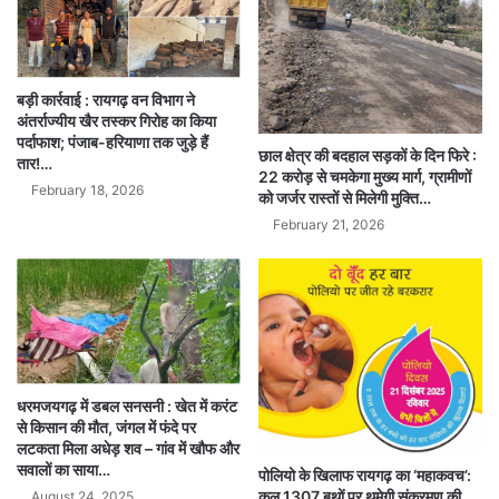
बड़ी कार्रवाई : रायगढ़ वन विभाग ने
अंतर्राज्यीय खैर तस्कर गिरोह का किया
पर्दाफाश; पंजाब-हरियाणा तक जुड़े हैं
छाल क्षेत्र की बदहाल सड़कों के दिन फिरे :
तार!…
22 करोड़ से चमकेगा मुख्य मार्ग, ग्रामीणों
February 18, 2026
को जर्जर रास्तों से मिलेगी मुक्ति…
February 21, 2026
धरमजयगढ़ में डबल सनसनी : खेत में करंट
से किसान की मौत, जंगल में फंदे पर
लटकता मिला अधेड़ शव – गांव में खौफ और
सवालों का साया…
पोलियो के खिलाफ रायगढ़ का ‘महाकवच’:
कल 1307 बूथों पर थमेगी संक्रमण की
August 24, 2025