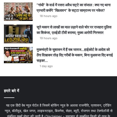
“गांधी” के वार्ड में पसरा अवैध सट्टे का संजाल : क्या नए थाना
प्रभारी कसेंगे “खिलावन” के सट्टा साम्राज्य पर नकेल?
18 hours ago
सूने मकान से लाखों का माल उड़ाने वाले चोर पर राजहरा पुलिस
का शिकंजा, एलईडी टीवी बरामद; मुख्य आरोपी गिरफ्तार
19 hours ago
मुख्य्मंत्री के सुशासन में हैं सब जायज…हाईकोर्ट के आदेश को
ठेंगा दिखाकर तोड़ दिए गरीबों के मकान, बिना मुआवजा दिए बनाई
सड़क!…
1 day ago
हमारे बारे में
यह एक हिंदी वेब न्यूज़ पोर्टल है जिसमें ब्रेकिंग न्यूज़ के अलावा राजनीति, प्रशासन, ट्रेंडिंग
न्यूज, बॉलीवुड, खेल जगत, लाइफस्टाइल, बिजनेस, सेहत, ब्यूटी, रोजगार तथा टेक्नोलॉजी से
संबंधित खबरें पोस्ट की जाती है।Disclaimer - समाचार से सम्बंधित किसी भी तरह के