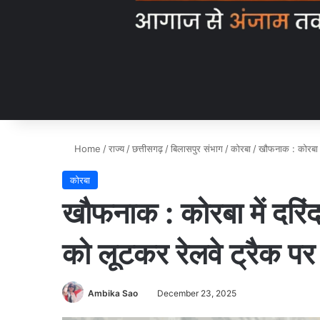
Home
/
राज्य
/
छत्तीसगढ़
/
बिलासपुर संभाग
/
कोरबा
/
खौफनाक : कोरबा मे
कोरबा
खौफनाक : कोरबा में दरिंद
को लूटकर रेलवे ट्रैक पर 
Ambika Sao
December 23, 2025