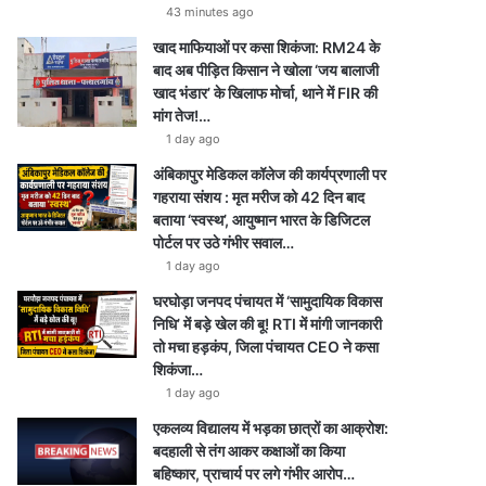
43 minutes ago
खाद माफियाओं पर कसा शिकंजा: RM24 के
बाद अब पीड़ित किसान ने खोला ‘जय बालाजी
खाद भंडार’ के खिलाफ मोर्चा, थाने में FIR की
मांग तेज!…
1 day ago
अंबिकापुर मेडिकल कॉलेज की कार्यप्रणाली पर
गहराया संशय : मृत मरीज को 42 दिन बाद
बताया ‘स्वस्थ’, आयुष्मान भारत के डिजिटल
पोर्टल पर उठे गंभीर सवाल…
1 day ago
घरघोड़ा जनपद पंचायत में ‘सामुदायिक विकास
निधि’ में बड़े खेल की बू! RTI में मांगी जानकारी
तो मचा हड़कंप, जिला पंचायत CEO ने कसा
शिकंजा…
1 day ago
एकलव्य विद्यालय में भड़का छात्रों का आक्रोश:
बदहाली से तंग आकर कक्षाओं का किया
बहिष्कार, प्राचार्य पर लगे गंभीर आरोप…