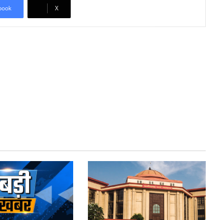
book
X