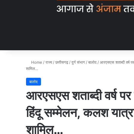
Home
/
राज्य
/
छत्तीसगढ़
/
दुर्ग संभाग
/
बालोद
/
आरएसएस शताब्दी वर्ष पर 
शामिल…
बालोद
आरएसएस शताब्दी वर्ष पर द
हिंदू सम्मेलन, कलश यात्र
शामिल…