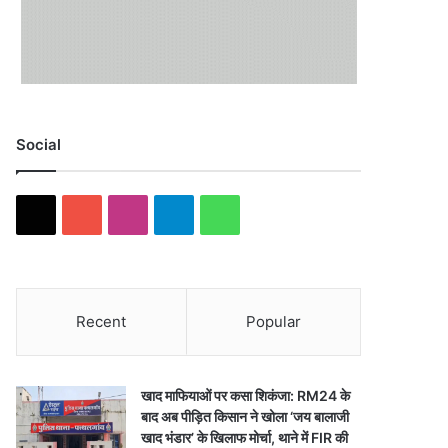
Social
X
Y
I
T
W
o
n
e
h
u
s
l
a
Recent
Popular
T
t
e
t
u
a
g
s
खाद माफियाओं पर कसा शिकंजा: RM24 के
b
g
r
A
बाद अब पीड़ित किसान ने खोला ‘जय बालाजी
खाद भंडार’ के खिलाफ मोर्चा, थाने में FIR की