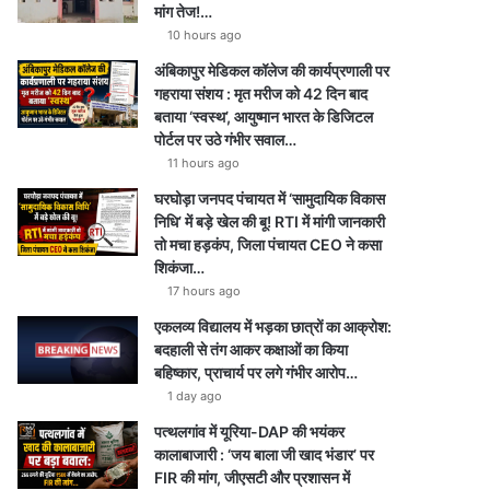
e
r
a
p
मांग तेज!…
10 hours ago
a
m
p
अंबिकापुर मेडिकल कॉलेज की कार्यप्रणाली पर
m
गहराया संशय : मृत मरीज को 42 दिन बाद
बताया ‘स्वस्थ’, आयुष्मान भारत के डिजिटल
पोर्टल पर उठे गंभीर सवाल…
11 hours ago
घरघोड़ा जनपद पंचायत में ‘सामुदायिक विकास
निधि’ में बड़े खेल की बू! RTI में मांगी जानकारी
तो मचा हड़कंप, जिला पंचायत CEO ने कसा
शिकंजा…
17 hours ago
एकलव्य विद्यालय में भड़का छात्रों का आक्रोश:
बदहाली से तंग आकर कक्षाओं का किया
बहिष्कार, प्राचार्य पर लगे गंभीर आरोप…
1 day ago
पत्थलगांव में यूरिया-DAP की भयंकर
कालाबाजारी : ‘जय बाला जी खाद भंडार’ पर
FIR की मांग, जीएसटी और प्रशासन में