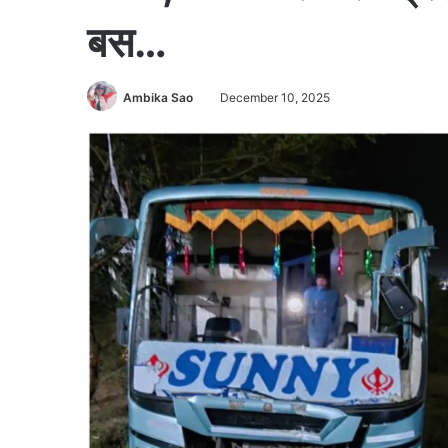
बस…
Ambika Sao
December 10, 2025