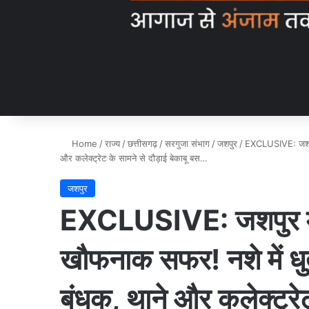
Home
/
राज्य
/
छत्तीसगढ़
/
सरगुजा संभाग
/
जशपुर
/
EXCLUSIVE: जशपुर 
और कलेक्ट्रेट के सामने से दौड़ाई बेकाबू बस…
जशपुर
EXCLUSIVE: जशपुर में
खौफनाक सफर! नशे में ध
बंधक, थाने और कलेक्ट्रेट 