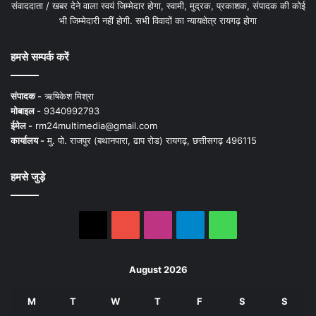
संवाददाता / खबर देने वाला स्वयं जिम्मेदार होगा, स्वामी, मुद्रक, प्रकाशक, संपादक की कोई
भी जिम्मेदारी नहीं होगी. सभी विवादों का न्यायक्षेत्र रायगढ़ होगा
हमसे सम्पर्क करें
संपादक -
ऋषिकेश मिश्रा
मोबाइल -
9340992793
ईमेल -
rm24multimedia@gmail.com
कार्यालय -
मु. पो. राजपुर (बथानपारा, ढाप रोड) रायगढ़, छत्तीसगढ़ 496115
हमसे जुड़े
X
YouTube
Instagram
Telegram
WhatsApp
August 2026
M
T
W
T
F
S
S