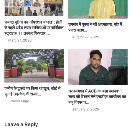
रायगढ़ पुलिस का ‘ऑपरेशन आघात’ : होली
तमनार में युवक ने की आत्महत्या, गांव में
से पहले अवैध शराब माफियाओं पर सर्जिकल
पसरा मातम…
स्ट्राइक, 11 तस्कर गिरफ्तार!…
August 22, 2025
March 1, 2026
जमीन के टुकड़े पर किया था खून, कोर्ट ने
धरमजयगढ़ में ACB का बड़ा धमाका: 1
सुनाई उम्रकैद की सजा!…
लाख की रिश्वत लेते एसडीएम कार्यालय का
2 weeks ago
बाबू गिरफ्तार…
January 2, 2026
Leave a Reply