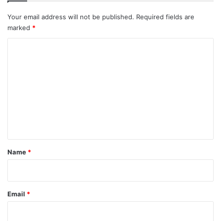
Your email address will not be published.
Required fields are
marked
*
C
o
m
m
e
n
t
*
Name
*
Email
*