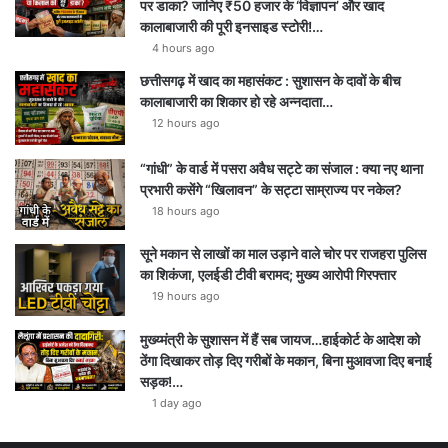
पर डाका? जानिए ₹50 हजार के ‘विज्ञापन’ और खाद
कालाबाजारी की पूरी इनसाइड स्टोरी!…
4 hours ago
छत्तीसगढ़ में खाद का महासंकट : सुशासन के दावों के बीच
कालाबाजारी का शिकार हो रहे अन्नदाता…
12 hours ago
“गांधी” के वार्ड में पसरा अवैध सट्टे का संजाल : क्या नए थाना
प्रभारी कसेंगे “खिलावन” के सट्टा साम्राज्य पर नकेल?
18 hours ago
सूने मकान से लाखों का माल उड़ाने वाले चोर पर राजहरा पुलिस
का शिकंजा, एलईडी टीवी बरामद; मुख्य आरोपी गिरफ्तार
19 hours ago
मुख्य्मंत्री के सुशासन में हैं सब जायज…हाईकोर्ट के आदेश को
ठेंगा दिखाकर तोड़ दिए गरीबों के मकान, बिना मुआवजा दिए बनाई
सड़क!…
1 day ago