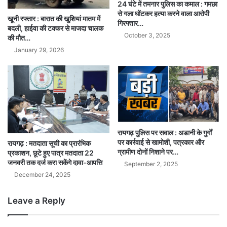
24 घंटे में तमनार पुलिस का कमाल : गमछा
से गला घोंटकर हत्या करने वाला आरोपी
खूनी रफ्तार : बारात की खुशियां मातम में
गिरफ्तार…
बदली, हाईवा की टक्कर से माजदा चालक
October 3, 2025
की मौत…
January 29, 2026
रायगढ़ पुलिस पर सवाल : अडानी के गुर्गों
पर कार्रवाई से खामोशी, पत्रकार और
रायगढ़ : मतदाता सूची का प्रारंभिक
ग्रामीण दोनों निशाने पर…
प्रकाशन, छूटे हुए पात्र मतदाता 22
जनवरी तक दर्ज करा सकेंगे दावा-आपत्ति
September 2, 2025
December 24, 2025
Leave a Reply