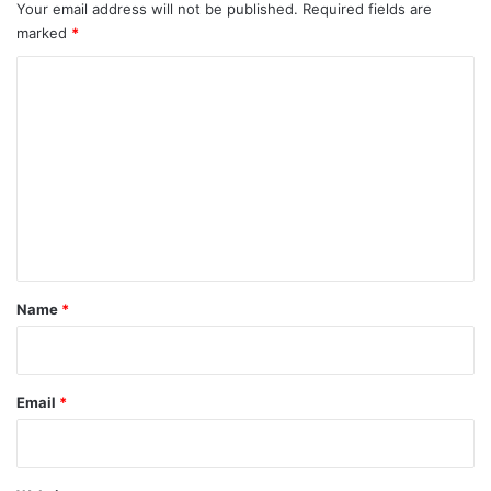
Your email address will not be published.
Required fields are
marked
*
C
o
m
m
e
n
t
*
Name
*
Email
*