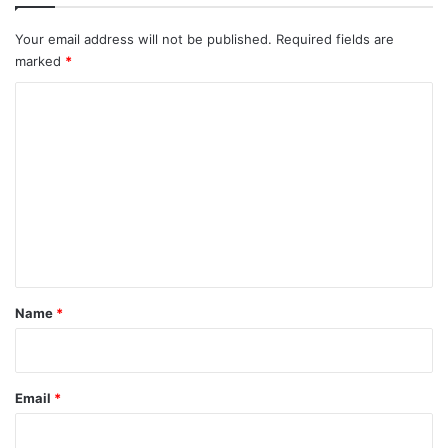
Your email address will not be published.
Required fields are
marked
*
C
o
m
m
e
n
t
*
Name
*
Email
*