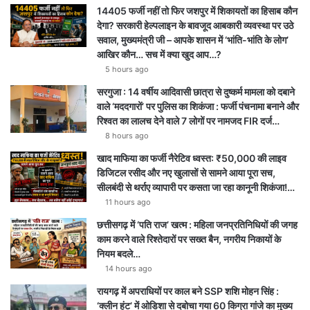
14405 फर्जी नहीं तो फिर जशपुर में शिकायतों का हिसाब कौन
देगा? सरकारी हेल्पलाइन के बावजूद आबकारी व्यवस्था पर उठे
सवाल, मुख्यमंत्री जी – आपके शासन में ‘भांति-भांति के लोग’
आखिर कौन… सच में क्या खुद आप…?
5 hours ago
सरगुजा : 14 वर्षीय आदिवासी छात्रा से दुष्कर्म मामला को दबाने
वाले ‘मददगारों’ पर पुलिस का शिकंजा : फर्जी पंचनामा बनाने और
रिश्वत का लालच देने वाले 7 लोगों पर नामजद FIR दर्ज…
8 hours ago
खाद माफिया का फर्जी नैरेटिव ध्वस्त: ₹50,000 की लाइव
डिजिटल रसीद और नए खुलासों से सामने आया पूरा सच,
सीलबंदी से थर्राए व्यापारी पर कसता जा रहा कानूनी शिकंजा!…
11 hours ago
छत्तीसगढ़ में ‘पति राज’ खत्म : महिला जनप्रतिनिधियों की जगह
काम करने वाले रिश्तेदारों पर सख्त बैन, नगरीय निकायों के
नियम बदले…
14 hours ago
रायगढ़ में अपराधियों पर काल बने SSP शशि मोहन सिंह :
‘क्लीन हंट’ में ओडिशा से दबोचा गया 60 किग्रा गांजे का मुख्य