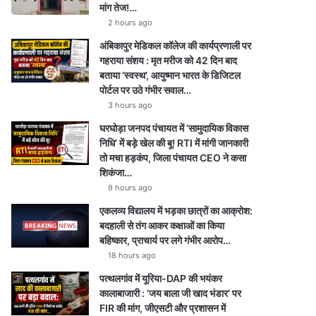
मांग तेज!…
2 hours ago
अंबिकापुर मेडिकल कॉलेज की कार्यप्रणाली पर
गहराया संशय : मृत मरीज को 42 दिन बाद
बताया ‘स्वस्थ’, आयुष्मान भारत के डिजिटल
पोर्टल पर उठे गंभीर सवाल…
3 hours ago
घरघोड़ा जनपद पंचायत में ‘सामुदायिक विकास
निधि’ में बड़े खेल की बू! RTI में मांगी जानकारी
तो मचा हड़कंप, जिला पंचायत CEO ने कसा
शिकंजा…
9 hours ago
एकलव्य विद्यालय में भड़का छात्रों का आक्रोश:
बदहाली से तंग आकर कक्षाओं का किया
बहिष्कार, प्राचार्य पर लगे गंभीर आरोप…
18 hours ago
पत्थलगांव में यूरिया-DAP की भयंकर
कालाबाजारी : ‘जय बाला जी खाद भंडार’ पर
FIR की मांग, जीएसटी और प्रशासन में