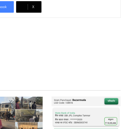
book
X