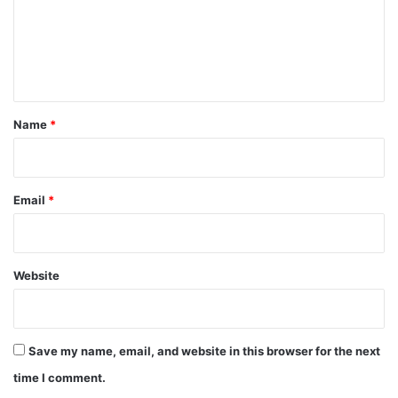
m
e
n
t
*
Name
*
Email
*
Website
Save my name, email, and website in this browser for the next
time I comment.