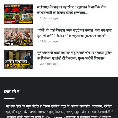
छत्तीसगढ़ में खाद का महासंकट : सुशासन के दावों के बीच
कालाबाजारी का शिकार हो रहे अन्नदाता…
13 hours ago
“गांधी” के वार्ड में पसरा अवैध सट्टे का संजाल : क्या नए थाना
प्रभारी कसेंगे “खिलावन” के सट्टा साम्राज्य पर नकेल?
18 hours ago
सूने मकान से लाखों का माल उड़ाने वाले चोर पर राजहरा पुलिस
का शिकंजा, एलईडी टीवी बरामद; मुख्य आरोपी गिरफ्तार
20 hours ago
हमारे बारे में
यह एक हिंदी वेब न्यूज़ पोर्टल है जिसमें ब्रेकिंग न्यूज़ के अलावा राजनीति, प्रशासन, ट्रेंडिंग
न्यूज, बॉलीवुड, खेल जगत, लाइफस्टाइल, बिजनेस, सेहत, ब्यूटी, रोजगार तथा टेक्नोलॉजी से
संबंधित खबरें पोस्ट की जाती है।Disclaimer - समाचार से सम्बंधित किसी भी तरह के