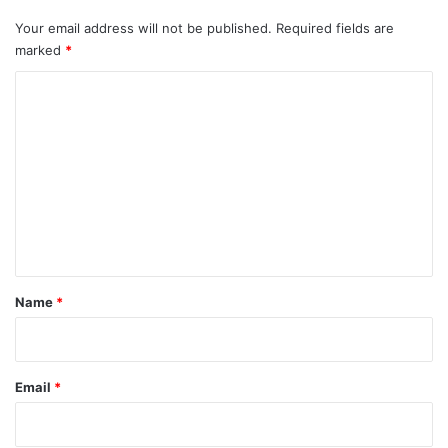
Your email address will not be published.
Required fields are
marked
*
C
o
m
m
e
n
t
*
Name
*
Email
*