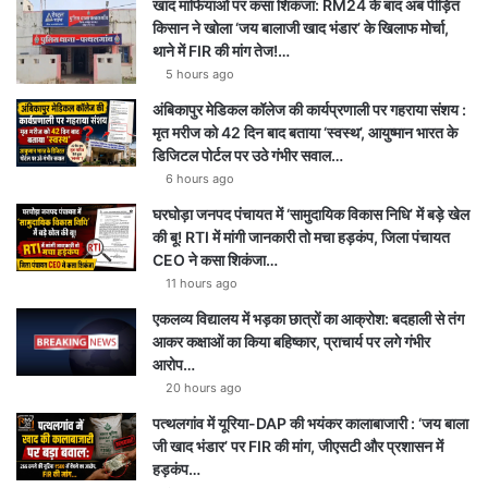
खाद माफियाओं पर कसा शिकंजा: RM24 के बाद अब पीड़ित
किसान ने खोला ‘जय बालाजी खाद भंडार’ के खिलाफ मोर्चा,
थाने में FIR की मांग तेज!…
5 hours ago
अंबिकापुर मेडिकल कॉलेज की कार्यप्रणाली पर गहराया संशय :
मृत मरीज को 42 दिन बाद बताया ‘स्वस्थ’, आयुष्मान भारत के
डिजिटल पोर्टल पर उठे गंभीर सवाल…
6 hours ago
घरघोड़ा जनपद पंचायत में ‘सामुदायिक विकास निधि’ में बड़े खेल
की बू! RTI में मांगी जानकारी तो मचा हड़कंप, जिला पंचायत
CEO ने कसा शिकंजा…
11 hours ago
एकलव्य विद्यालय में भड़का छात्रों का आक्रोश: बदहाली से तंग
आकर कक्षाओं का किया बहिष्कार, प्राचार्य पर लगे गंभीर
आरोप…
20 hours ago
पत्थलगांव में यूरिया-DAP की भयंकर कालाबाजारी : ‘जय बाला
जी खाद भंडार’ पर FIR की मांग, जीएसटी और प्रशासन में
हड़कंप…