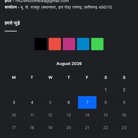
ईमेल -
rm24multimedia@gmail.com
कार्यालय -
मु. पो. राजपुर (बथानपारा, ढाप रोड) रायगढ़, छत्तीसगढ़ 496115
हमसे जुड़े
X
YouTube
Instagram
Telegram
WhatsApp
August 2026
M
T
W
T
F
S
S
1
2
3
4
5
6
7
8
9
10
11
12
13
14
15
16
17
18
19
20
21
22
23