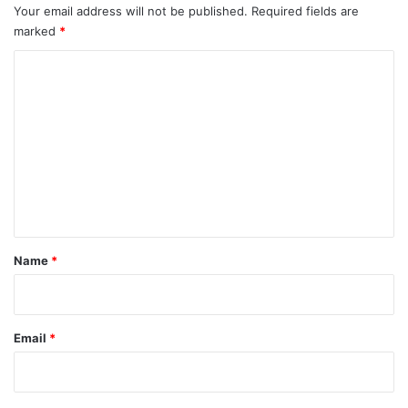
Your email address will not be published.
Required fields are
marked
*
C
o
m
m
e
n
t
*
Name
*
Email
*