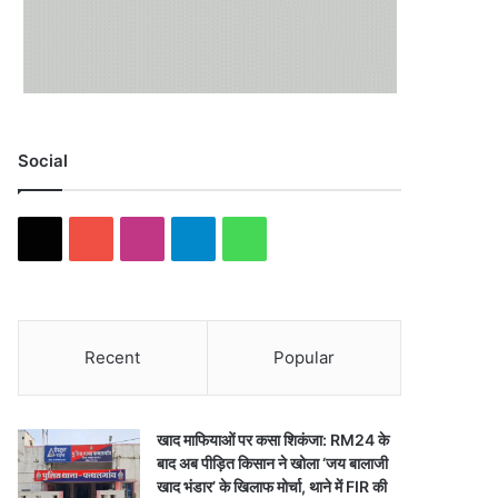
Social
X
Y
I
T
W
o
n
e
h
u
s
l
a
Recent
Popular
T
t
e
t
u
a
g
s
खाद माफियाओं पर कसा शिकंजा: RM24 के
b
g
r
A
बाद अब पीड़ित किसान ने खोला ‘जय बालाजी
खाद भंडार’ के खिलाफ मोर्चा, थाने में FIR की