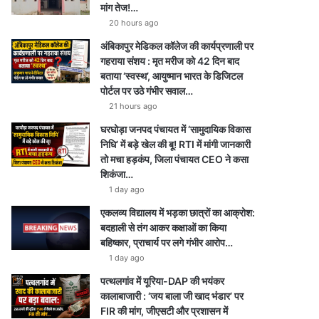
e
r
a
p
मांग तेज!…
20 hours ago
a
m
p
अंबिकापुर मेडिकल कॉलेज की कार्यप्रणाली पर
m
गहराया संशय : मृत मरीज को 42 दिन बाद
बताया ‘स्वस्थ’, आयुष्मान भारत के डिजिटल
पोर्टल पर उठे गंभीर सवाल…
21 hours ago
घरघोड़ा जनपद पंचायत में ‘सामुदायिक विकास
निधि’ में बड़े खेल की बू! RTI में मांगी जानकारी
तो मचा हड़कंप, जिला पंचायत CEO ने कसा
शिकंजा…
1 day ago
एकलव्य विद्यालय में भड़का छात्रों का आक्रोश:
बदहाली से तंग आकर कक्षाओं का किया
बहिष्कार, प्राचार्य पर लगे गंभीर आरोप…
1 day ago
पत्थलगांव में यूरिया-DAP की भयंकर
कालाबाजारी : ‘जय बाला जी खाद भंडार’ पर
FIR की मांग, जीएसटी और प्रशासन में