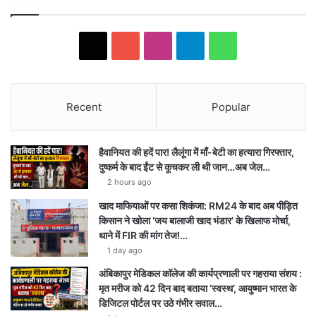
X
Y
I
T
W
o
n
e
h
u
s
l
a
Recent
Popular
T
t
e
t
हैवानियत की हदें पार! लैलूंगा में माँ-बेटी का हत्यारा गिरफ्तार,
u
a
g
s
दुष्कर्म के बाद ईंट से कूचकर ली थी जान…अब जेल…
2 hours ago
b
g
r
A
खाद माफियाओं पर कसा शिकंजा: RM24 के बाद अब पीड़ित
e
r
a
p
किसान ने खोला ‘जय बालाजी खाद भंडार’ के खिलाफ मोर्चा,
थाने में FIR की मांग तेज!…
a
m
p
1 day ago
m
अंबिकापुर मेडिकल कॉलेज की कार्यप्रणाली पर गहराया संशय :
मृत मरीज को 42 दिन बाद बताया ‘स्वस्थ’, आयुष्मान भारत के
डिजिटल पोर्टल पर उठे गंभीर सवाल…