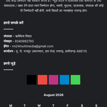
लिए कोई ज़िम्मेदार नहीं स्वीकार करता है। न्यूज़ पोर्टल में प्रकाशित ऐसी सामग्री के लिए
संवाददाता / खबर देने वाला स्वयं जिम्मेदार होगा, स्वामी, मुद्रक, प्रकाशक, संपादक की कोई
भी जिम्मेदारी नहीं होगी. सभी विवादों का न्यायक्षेत्र रायगढ़ होगा
हमसे सम्पर्क करें
संपादक -
ऋषिकेश मिश्रा
मोबाइल -
9340992793
ईमेल -
rm24multimedia@gmail.com
कार्यालय -
मु. पो. राजपुर (बथानपारा, ढाप रोड) रायगढ़, छत्तीसगढ़ 496115
हमसे जुड़े
X
YouTube
Instagram
Telegram
WhatsApp
August 2026
M
T
W
T
F
S
S