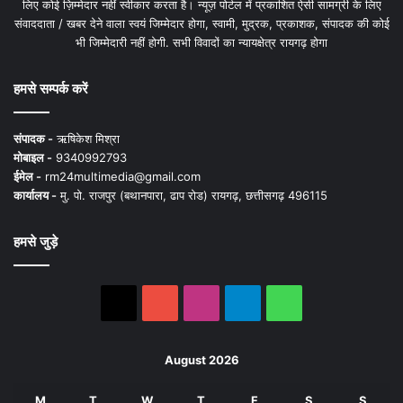
लिए कोई ज़िम्मेदार नहीं स्वीकार करता है। न्यूज़ पोर्टल में प्रकाशित ऐसी सामग्री के लिए
संवाददाता / खबर देने वाला स्वयं जिम्मेदार होगा, स्वामी, मुद्रक, प्रकाशक, संपादक की कोई
भी जिम्मेदारी नहीं होगी. सभी विवादों का न्यायक्षेत्र रायगढ़ होगा
हमसे सम्पर्क करें
संपादक -
ऋषिकेश मिश्रा
मोबाइल -
9340992793
ईमेल -
rm24multimedia@gmail.com
कार्यालय -
मु. पो. राजपुर (बथानपारा, ढाप रोड) रायगढ़, छत्तीसगढ़ 496115
हमसे जुड़े
X
YouTube
Instagram
Telegram
WhatsApp
August 2026
M
T
W
T
F
S
S