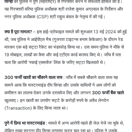
सिन्हा
को पुलिस ने पुणे (महाराष्ट्र) से गिरफ्तार करने में सफलता हासिल की है।
यह गिरफ्तारी वरिष्ठ पुलिस अधीक्षक श्री राजेश कुमार अग्रवाल के निर्देशन और
नगर पुलिस अधीक्षक (CSP) श्री राहुल बंसल के नेतृत्व में की गई।
क्या है पूरा मामला?
– इस हाई-प्रोफाइल मामले की शुरुआत 13 मई 2024 को हुई
थी, जब पुलिस ने आईपीएल मैच (गुजरात टाइटन्स बनाम केकेआर) के दौरान रेड
मारकर एक बड़े सट्टा रैकेट का भंडाफोड़ किया था। उस समय पुलिस ने मौके से
19 मोबाइल, लाखों का कैश और कई एटीएम कार्ड बरामद किए थे। जाँच में पता
चला कि आरोपी ‘स्काई एक्सचेंज’ लिंक के जरिए सट्टा खिलवाते थे।
300 फर्जी खातों का चौंकाने वाला सच
: जाँच में सबसे चौंकाने वाला तथ्य यह
सामने आया कि मास्टरमाइंड दीप सिन्हा और उसके साथियों ने आम लोगों को
कमीशन का लालच देकर उनके दस्तावेज लिए और लगभग
300 फर्जी बैंक खाते
खुलवाए। इन खातों का उपयोग सट्टे के करोड़ों रुपये के अवैध लेनदेन
(Transaction) के लिए किया जाता था।
पुणे में छिपा था मास्टरमाइंड
: मामले में अन्य आरोपी पहले ही जेल भेजे जा चुके थे,
लेकिन मुख्य सरगना दीप सिन्हा लगातार फरार चल रहा था। पुलिस ने उसके