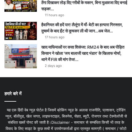
ठेंगा दिखाकर तोड़ दिए गरीबों के मकान, बिना मुआवजा दिए बनाई
सड़क!…
11 hours ago
हैवानियत की हदें पार! लैलूंगा में माँ-बेटी का हत्यारा गिरफ्तार,
दुष्कर्म के बाद ईंट से कूचकर ली थी जान…अब जेल…
17 hours ago
खाद माफियाओं पर कसा शिकंजा: RM24 के बाद अब पीड़ित
किसान ने खोला ‘जय बालाजी खाद भंडार’ के खिलाफ मोर्चा,
थाने में FIR की मांग तेज!…
2 days ago
हमारे बारे में
यह एक हिंदी वेब न्यूज़ पोर्टल है जिसमें ब्रेकिंग न्यूज़ के अलावा राजनीति, प्रशासन, ट्रेंडिंग
न्यूज, बॉलीवुड, खेल जगत, लाइफस्टाइल, बिजनेस, सेहत, ब्यूटी, रोजगार तथा टेक्नोलॉजी से
संबंधित खबरें पोस्ट की जाती है।Disclaimer - समाचार से सम्बंधित किसी भी तरह के
विवाद के लिए साइट के कुछ तत्वों में उपयोगकर्ताओं द्वारा प्रस्तुत सामग्री ( समाचार / फोटो