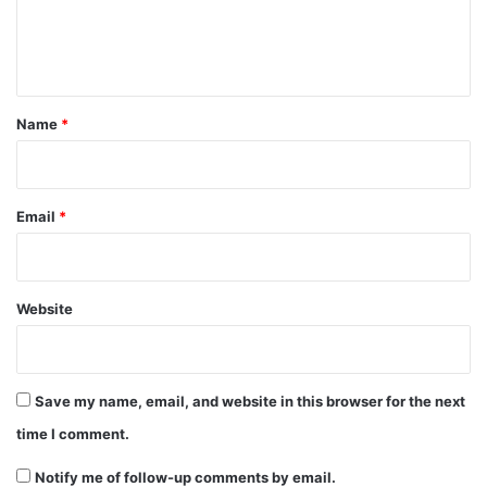
e
n
t
*
Name
*
Email
*
Website
Save my name, email, and website in this browser for the next
time I comment.
Notify me of follow-up comments by email.