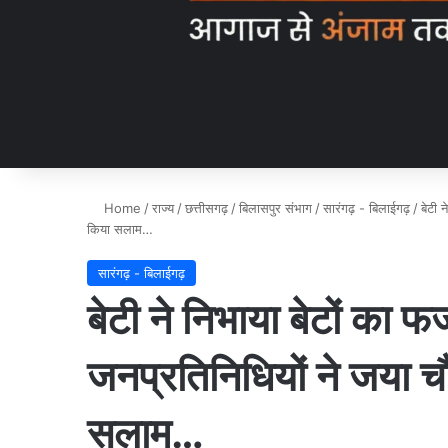
Home
/
राज्य
/
छत्तीसगढ़
/
बिलासपुर संभाग
/
सारंगढ़ - बिलाईगढ़
/
बेटी 
किया सलाम…
सारंगढ़ - बिलाईगढ़
बेटी ने निभाया बेटों का फर
जनप्रतिनिधियों ने जया 
सलाम…