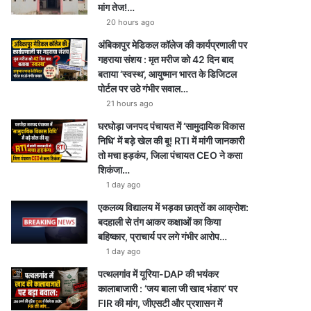
मांग तेज!…
20 hours ago
अंबिकापुर मेडिकल कॉलेज की कार्यप्रणाली पर
गहराया संशय : मृत मरीज को 42 दिन बाद
बताया ‘स्वस्थ’, आयुष्मान भारत के डिजिटल
पोर्टल पर उठे गंभीर सवाल…
21 hours ago
घरघोड़ा जनपद पंचायत में ‘सामुदायिक विकास
निधि’ में बड़े खेल की बू! RTI में मांगी जानकारी
तो मचा हड़कंप, जिला पंचायत CEO ने कसा
शिकंजा…
1 day ago
एकलव्य विद्यालय में भड़का छात्रों का आक्रोश:
बदहाली से तंग आकर कक्षाओं का किया
बहिष्कार, प्राचार्य पर लगे गंभीर आरोप…
1 day ago
पत्थलगांव में यूरिया-DAP की भयंकर
कालाबाजारी : ‘जय बाला जी खाद भंडार’ पर
FIR की मांग, जीएसटी और प्रशासन में