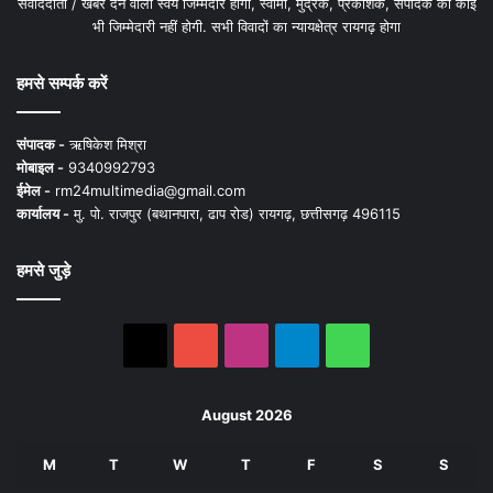
संवाददाता / खबर देने वाला स्वयं जिम्मेदार होगा, स्वामी, मुद्रक, प्रकाशक, संपादक की कोई
भी जिम्मेदारी नहीं होगी. सभी विवादों का न्यायक्षेत्र रायगढ़ होगा
हमसे सम्पर्क करें
संपादक -
ऋषिकेश मिश्रा
मोबाइल -
9340992793
ईमेल -
rm24multimedia@gmail.com
कार्यालय -
मु. पो. राजपुर (बथानपारा, ढाप रोड) रायगढ़, छत्तीसगढ़ 496115
हमसे जुड़े
X
YouTube
Instagram
Telegram
WhatsApp
August 2026
M
T
W
T
F
S
S