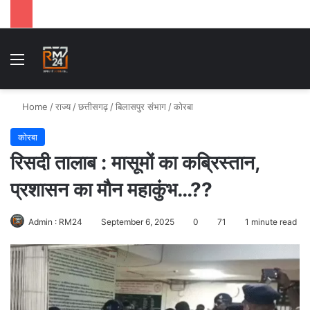
Menu
Se
Home
/
राज्य
/
छत्तीसगढ़
/
बिलासपुर संभाग
/
कोरबा
कोरबा
रिसदी तालाब : मासूमों का कब्रिस्तान,
प्रशासन का मौन महाकुंभ…??
Admin : RM24
September 6, 2025
0
71
1 minute read