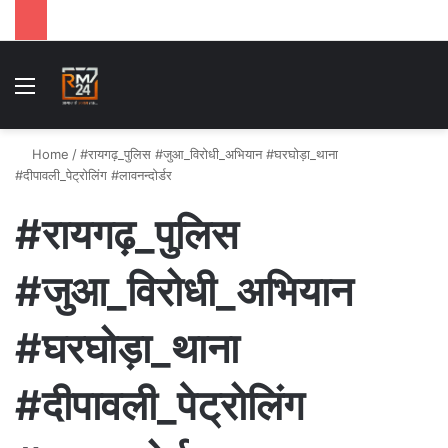
Menu
S
Home
/
#रायगढ़_पुलिस #जुआ_विरोधी_अभियान #घरघोड़ा_थाना
#दीपावली_पेट्रोलिंग #लावनन्दोर्डर
#रायगढ़_पुलिस
#जुआ_विरोधी_अभियान
#घरघोड़ा_थाना
#दीपावली_पेट्रोलिंग