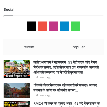
Social
X
Y
I
T
W
o
n
e
h
u
s
l
a
Recent
Popular
T
t
e
t
बालोद आबकारी में महासंग्राम : 53 पेटी शराब कांड में उप
u
a
g
s
निरीक्षक सस्पेंड, एडीइओ पर गाज तय; तत्कालीन आबकारी
अधिकारी पलक नंद का विवादों से पुराना नाता
b
g
r
A
4 hours ago
e
r
a
p
“नियमों को दरकिनार कर बड़े व्यापारी को फायदा? जनपद
पंचायत के आदेश पर उठे गंभीर सवाल”…
a
m
p
6 hours ago
m
RM24 की खबर का प्रचंड असर : 48 घंटे में प्रशासन का