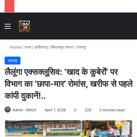
Menu
Se
Home
/
राज्य
/
छत्तीसगढ़
/
बिलासपुर संभाग
/
रायगढ़
रायगढ़
लैलूंगा एक्सक्लूसिव: ‘खाद के कुबेरों’ पर
विभाग का ‘छापा-मार’ रोमांस, खरीफ से पहले
कांपी दुकानें!..
Admin : RM24
April 7, 2026
0
229
2 minutes read