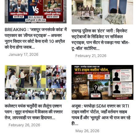
BREAKING : ‘जशपुर जनसंपर्क कांड’ में
रायगढ़ पुलिस का ‘हंटर’ जारी : क्रिकेट
पत्रकार का ‘लीगल स्ट्राइक’ – अफसर
सट्टेबाजों के सिंडिकेट पर सर्जिकल
नूतन सिदार पर कोर्ट केस दर्ज! 10 अप्रैल
स्ट्राइक, पान सेंटर से पकड़ा गया ‘बॉल-
को देना होगा जवाब…
टू-बॉल’ सटोरिया…
January 17, 2026
February 21, 2026
अजूबा : घरघोड़ा SDM दफ्तर का ‘RTI
कलेक्टर मयंक चतुर्वेदी का लैलूंगा एक्शन
टाइम मशीन’ पोर्टल, जहाँ वर्तमान साहब
प्लान : सुदूर वनांचल में विकास की रफ्तार
गायब हैं और ‘भूतपूर्व’ आज भी राज कर रहे
तेज, लापरवाही पर सख्त हिदायत…
हैं!…
February 26, 2026
May 26, 2026