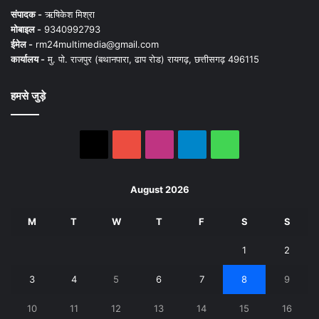
संपादक -
ऋषिकेश मिश्रा
मोबाइल -
9340992793
ईमेल -
rm24multimedia@gmail.com
कार्यालय -
मु. पो. राजपुर (बथानपारा, ढाप रोड) रायगढ़, छत्तीसगढ़ 496115
हमसे जुड़े
X
YouTube
Instagram
Telegram
WhatsApp
August 2026
M
T
W
T
F
S
S
1
2
3
4
5
6
7
8
9
10
11
12
13
14
15
16