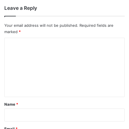
Leave a Reply
Your email address will not be published.
Required fields are
marked
*
C
o
m
m
e
n
t
*
Name
*
Email
*